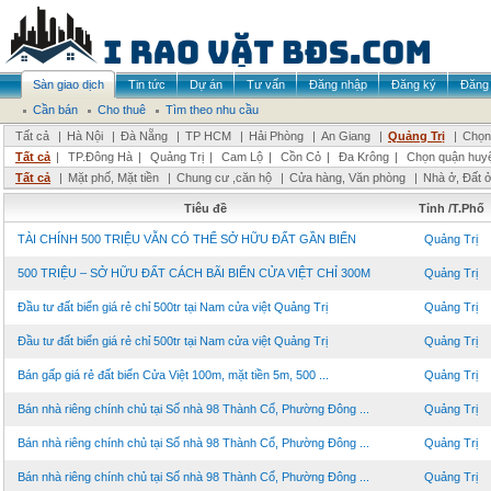
Sàn giao dịch
Tin tức
Dự án
Tư vấn
Đăng nhập
Đăng ký
Đăng 
Cần bán
Cho thuê
Tìm theo nhu cầu
Tất cả
|
Hà Nội
|
Đà Nẵng
|
TP HCM
|
Hải Phòng
|
An Giang
|
Quảng Trị
|
Chọn 
Tất cả
|
TP.Đông Hà
|
Quảng Trị
|
Cam Lộ
|
Cồn Cỏ
|
Đa Krông
|
Chọn quận huy
Tất cả
|
Mặt phố, Mặt tiền
|
Chung cư ,căn hộ
|
Cửa hàng, Văn phòng
|
Nhà ở, Đất 
Tiêu đề
Tỉnh /T.Phố
TÀI CHÍNH 500 TRIỆU VẪN CÓ THỂ SỞ HỮU ĐẤT GẦN BIỂN
Quảng Trị
500 TRIỆU – SỞ HỮU ĐẤT CÁCH BÃI BIỂN CỬA VIỆT CHỈ 300M
Quảng Trị
Đầu tư đất biển giá rẻ chỉ 500tr tại Nam cửa việt Quảng Trị
Quảng Trị
Đầu tư đất biển giá rẻ chỉ 500tr tại Nam cửa việt Quảng Trị
Quảng Trị
Bán gấp giá rẻ đất biển Cửa Việt 100m, mặt tiền 5m, 500 ...
Quảng Trị
Bán nhà riêng chính chủ tại Số nhà 98 Thành Cổ, Phường Đông ...
Quảng Trị
Bán nhà riêng chính chủ tại Số nhà 98 Thành Cổ, Phường Đông ...
Quảng Trị
Bán nhà riêng chính chủ tại Số nhà 98 Thành Cổ, Phường Đông ...
Quảng Trị