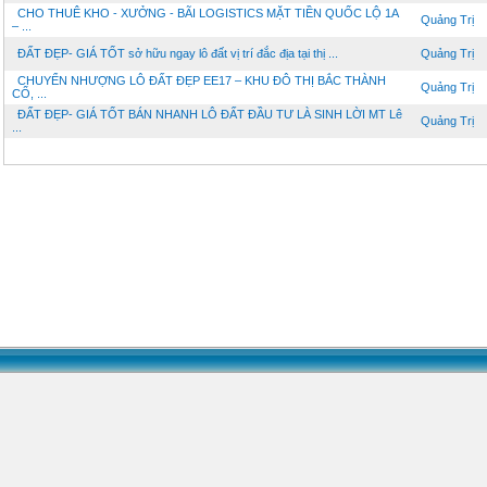
CHO THUÊ KHO - XƯỞNG - BÃI LOGISTICS MẶT TIỀN QUỐC LỘ 1A
Quảng Trị
– ...
ĐẤT ĐẸP- GIÁ TỐT sở hữu ngay lô đất vị trí đắc địa tại thị ...
Quảng Trị
CHUYỂN NHƯỢNG LÔ ĐẤT ĐẸP EE17 – KHU ĐÔ THỊ BẮC THÀNH
Quảng Trị
CỔ, ...
ĐẤT ĐẸP- GIÁ TỐT BÁN NHANH LÔ ĐẤT ĐẦU TƯ LÀ SINH LỜI MT Lê
Quảng Trị
...