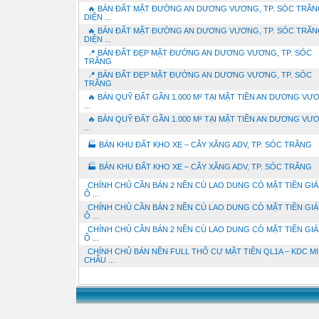
🔥 BÁN ĐẤT MẶT ĐƯỜNG AN DƯƠNG VƯƠNG, TP. SÓC TRĂN
DIỆN ...
🔥 BÁN ĐẤT MẶT ĐƯỜNG AN DƯƠNG VƯƠNG, TP. SÓC TRĂN
DIỆN ...
📍 BÁN ĐẤT ĐẸP MẶT ĐƯỜNG AN DƯƠNG VƯƠNG, TP. SÓC
TRĂNG
📍 BÁN ĐẤT ĐẸP MẶT ĐƯỜNG AN DƯƠNG VƯƠNG, TP. SÓC
TRĂNG
🔥 BÁN QUỸ ĐẤT GẦN 1.000 M² TẠI MẶT TIỀN AN DƯƠNG VƯ
...
🔥 BÁN QUỸ ĐẤT GẦN 1.000 M² TẠI MẶT TIỀN AN DƯƠNG VƯ
...
🏭 BÁN KHU ĐẤT KHO XE – CÂY XĂNG ADV, TP. SÓC TRĂNG
🏭 BÁN KHU ĐẤT KHO XE – CÂY XĂNG ADV, TP. SÓC TRĂNG
CHÍNH CHỦ CẦN BÁN 2 NỀN CÙ LAO DUNG CÓ MẶT TIỀN GIÁ
Ô ...
CHÍNH CHỦ CẦN BÁN 2 NỀN CÙ LAO DUNG CÓ MẶT TIỀN GIÁ
Ô ...
CHÍNH CHỦ CẦN BÁN 2 NỀN CÙ LAO DUNG CÓ MẶT TIỀN GIÁ
Ô ...
CHÍNH CHỦ BÁN NỀN FULL THỔ CƯ MẶT TIỀN QL1A – KDC M
CHÂU ...