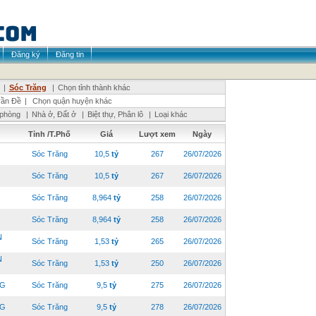
Đăng ký
Đăng tin
|
Sóc Trăng
|
Chọn tỉnh thành khác
rần Đề
|
Chọn quận huyện khác
 phòng
|
Nhà ở, Đất ở
|
Biệt thự, Phân lô
|
Loại khác
Tỉnh /T.Phố
Giá
Lượt xem
Ngày
Sóc Trăng
10,5
tỷ
267
26/07/2026
Sóc Trăng
10,5
tỷ
267
26/07/2026
Sóc Trăng
8,964
tỷ
258
26/07/2026
Sóc Trăng
8,964
tỷ
258
26/07/2026
N
Sóc Trăng
1,53
tỷ
265
26/07/2026
N
Sóc Trăng
1,53
tỷ
250
26/07/2026
NG
Sóc Trăng
9,5
tỷ
275
26/07/2026
NG
Sóc Trăng
9,5
tỷ
278
26/07/2026