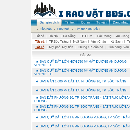
Sàn giao dịch
Tin tức
Dự án
Tư vấn
Đăng nhập
Cần bán
Cho thuê
Tìm theo nhu cầu
Tất cả
|
Hà Nội
|
Đà Nẵng
|
TP HCM
|
Hải Phòng
|
An Giang
Tất cả
|
TP.Sóc Trăng
|
Ngã Năm
|
Vĩnh Châu
|
Kế Sách
|
T
Tất cả
|
Mặt phố, Mặt tiền
|
Chung cư ,căn hộ
|
Cửa hàng, Văn
Tiêu đề
🔥 BÁN QUỸ ĐẤT LỚN HƠN 750 M² MẶT ĐƯỜNG AN DƯƠNG
VƯƠNG, TP. ...
🔥 BÁN QUỸ ĐẤT LỚN HƠN 750 M² MẶT ĐƯỜNG AN DƯƠNG
VƯƠNG, TP. ...
🔥 BÁN GẦN 1.000 M² ĐẤT TẠI PHƯỜNG 10, TP. SÓC TRĂNG
🔥 BÁN GẦN 1.000 M² ĐẤT TẠI PHƯỜNG 10, TP. SÓC TRĂNG
🔥 BÁN ĐẤT PHƯỜNG 10, TP. SÓC TRĂNG - SÁT TRỤC LỚN A
DƯƠNG ...
🔥 BÁN ĐẤT PHƯỜNG 10, TP. SÓC TRĂNG - SÁT TRỤC LỚN A
DƯƠNG ...
🔥 BÁN QUỸ ĐẤT LỚN TẠI AN DƯƠNG VƯƠNG, TP. SÓC TRĂ
🔥 BÁN QUỸ ĐẤT LỚN TẠI AN DƯƠNG VƯƠNG, TP. SÓC TRĂ