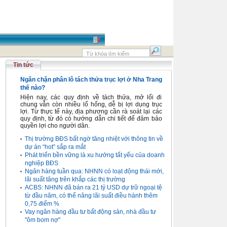
Tin tức
Ngăn chặn phân lô tách thửa trục lợi ở Nha Trang
thế nào?
Hiện nay, các quy định về tách thửa, mở lối đi
chung vẫn còn nhiều lổ hổng, dễ bị lợi dụng trục
lợi. Từ thực tế này, địa phương cần rà soát lại các
quy định, từ đó có hướng dẫn chi tiết để đảm bảo
quyền lợi cho người dân.
Thị trường BĐS bất ngờ tăng nhiệt với thông tin về
dự án “hot” sắp ra mắt
Phát triển bền vững là xu hướng tất yếu của doanh
nghiệp BĐS
Ngân hàng tuần qua: NHNN có loạt động thái mới,
lãi suất tăng trên khắp các thị trường
ACBS: NHNN đã bán ra 21 tỷ USD dự trữ ngoại tệ
từ đầu năm, có thể nâng lãi suất điều hành thêm
0,75 điểm %
Vay ngân hàng đầu tư bất động sản, nhà đầu tư
"ôm bom nợ"