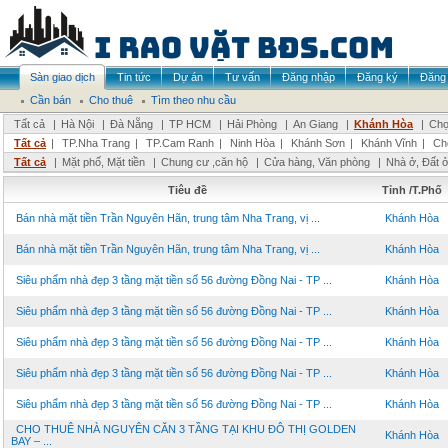
Sàn giao dịch
Tin tức
Dự án
Tư vấn
Đăng nhập
Đăng ký
Đăng 
Cần bán
Cho thuê
Tìm theo nhu cầu
Tất cả
|
Hà Nội
|
Đà Nẵng
|
TP HCM
|
Hải Phòng
|
An Giang
|
Khánh Hòa
|
Chọ
Tất cả
|
TP.Nha Trang
|
TP.Cam Ranh
|
Ninh Hòa
|
Khánh Sơn
|
Khánh Vĩnh
|
Ch
Tất cả
|
Mặt phố, Mặt tiền
|
Chung cư ,căn hộ
|
Cửa hàng, Văn phòng
|
Nhà ở, Đất 
Tiêu đề
Tỉnh /T.Phố
Bán nhà mặt tiền Trần Nguyên Hãn, trung tâm Nha Trang, vị ...
Khánh Hòa
Bán nhà mặt tiền Trần Nguyên Hãn, trung tâm Nha Trang, vị ...
Khánh Hòa
Siêu phẩm nhà đẹp 3 tầng mặt tiền số 56 đường Đồng Nai - TP ...
Khánh Hòa
Siêu phẩm nhà đẹp 3 tầng mặt tiền số 56 đường Đồng Nai - TP ...
Khánh Hòa
Siêu phẩm nhà đẹp 3 tầng mặt tiền số 56 đường Đồng Nai - TP ...
Khánh Hòa
Siêu phẩm nhà đẹp 3 tầng mặt tiền số 56 đường Đồng Nai - TP ...
Khánh Hòa
Siêu phẩm nhà đẹp 3 tầng mặt tiền số 56 đường Đồng Nai - TP ...
Khánh Hòa
CHO THUÊ NHÀ NGUYÊN CĂN 3 TẦNG TẠI KHU ĐÔ THỊ GOLDEN
Khánh Hòa
BAY – ...