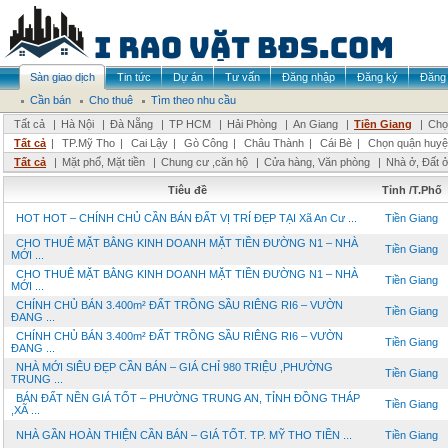
Sàn giao dịch
Tin tức
Dự án
Tư vấn
Đăng nhập
Đăng ký
Đăng 
Cần bán
Cho thuê
Tìm theo nhu cầu
Tất cả
|
Hà Nội
|
Đà Nẵng
|
TP HCM
|
Hải Phòng
|
An Giang
|
Tiền Giang
|
Chọ
Tất cả
|
TP.Mỹ Tho
|
Cai Lậy
|
Gò Công
|
Châu Thành
|
Cái Bè
|
Chọn quận huyệ
Tất cả
|
Mặt phố, Mặt tiền
|
Chung cư ,căn hộ
|
Cửa hàng, Văn phòng
|
Nhà ở, Đất 
Tiêu đề
Tỉnh /T.Phố
HOT HOT – CHÍNH CHỦ CẦN BÁN ĐẤT VỊ TRÍ ĐẸP TẠI Xã An Cư ...
Tiền Giang
CHO THUÊ MẶT BẰNG KINH DOANH MẶT TIỀN ĐƯỜNG N1 – NHÀ
Tiền Giang
MỚI ...
CHO THUÊ MẶT BẰNG KINH DOANH MẶT TIỀN ĐƯỜNG N1 – NHÀ
Tiền Giang
MỚI ...
CHÍNH CHỦ BÁN 3.400m² ĐẤT TRỒNG SẦU RIÊNG RI6 – VƯỜN
Tiền Giang
ĐANG ...
CHÍNH CHỦ BÁN 3.400m² ĐẤT TRỒNG SẦU RIÊNG RI6 – VƯỜN
Tiền Giang
ĐANG ...
NHÀ MỚI SIÊU ĐẸP CẦN BÁN – GIÁ CHỈ 980 TRIỆU ,PHƯỜNG
Tiền Giang
TRUNG ...
BÁN ĐẤT NỀN GIÁ TỐT – PHƯỜNG TRUNG AN, TỈNH ĐỒNG THÁP
Tiền Giang
,XÃ ...
NHÀ GẦN HOÀN THIỆN CẦN BÁN – GIÁ TỐT. TP. MỸ THO TIỀN ...
Tiền Giang