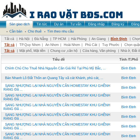
Sàn giao dịch
Tin tức
Dự án
Tư vấn
Đăng nhập
Đăng ký
Đăng 
Cần bán
Cho thuê
Tìm theo nhu cầu
Tất cả
|
Hà Nội
|
Đà Nẵng
|
TP HCM
|
Hải Phòng
|
An Giang
|
Bình Định
|
Chọn
Tất cả
|
TP.Quy Nhơn
|
An Nhơn
|
Hoài Nhơn
|
Phù Cát
|
Tuy Phước
|
Chọn quậ
Tất cả
|
Mặt phố, Mặt tiền
|
Chung cư ,căn hộ
|
Cửa hàng, Văn phòng
|
Nhà ở, Đất 
Tiêu đề
Tỉnh /T.Phố
Chính Chủ Cho Thuê Nhà Nguyên Căn Giá Rẻ Tại Phù Mỹ Bắc, ...
Bình Định
Bán Nhanh Lô Đất Thôn an Quang Tây xã cát Khánh, phù cát, ...
Bình Định
SANG NHƯỢNG LẠI NHÀ NGUYÊN CĂN HOMESTAY KHU GHỀNH
Bình Định
RÁNG Đã ...
SANG NHƯỢNG LẠI NHÀ NGUYÊN CĂN HOMESTAY KHU GHỀNH
Bình Định
RÁNG Đã ...
SANG NHƯỢNG LẠI NHÀ NGUYÊN CĂN HOMESTAY KHU GHỀNH
Bình Định
RÁNG Đã ...
SANG NHƯỢNG LẠI NHÀ NGUYÊN CĂN HOMESTAY KHU GHỀNH
Bình Định
RÁNG Đã ...
SANG NHƯỢNG LẠI NHÀ NGUYÊN CĂN HOMESTAY KHU GHỀNH
Bình Định
RÁNG Đã ...
SANG NHƯỢNG LẠI NHÀ NGUYÊN CĂN HOMESTAY KHU GHỀNH
Bình Định
RÁNG Đã ...