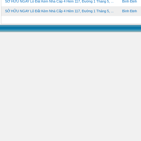
SỞ HỮU NGAY Lô Đất Kèm Nhà Cấp 4 Hẻm 117, Đường 1 Tháng 5, ...
Bình Định
SỞ HỮU NGAY Lô Đất Kèm Nhà Cấp 4 Hẻm 117, Đường 1 Tháng 5, ...
Bình Định