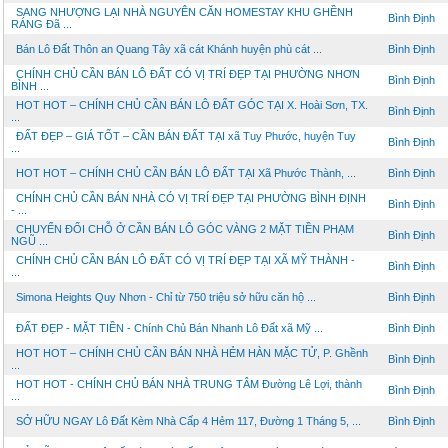
SANG NHƯỢNG LẠI NHÀ NGUYÊN CĂN HOMESTAY KHU GHỀNH
Bình Định
RÁNG Đã ...
Bán Lô Đất Thôn an Quang Tây xã cát Khánh huyện phù cát ...
Bình Định
CHÍNH CHỦ CẦN BÁN LÔ ĐẤT CÓ VỊ TRÍ ĐẸP TẠI PHƯỜNG NHƠN
Bình Định
BÌNH ...
HOT HOT – CHÍNH CHỦ CẦN BÁN LÔ ĐẤT GÓC TẠI X. Hoài Sơn, TX.
Bình Định
...
ĐẤT ĐẸP – GIÁ TỐT – CẦN BÁN ĐẤT TẠI xã Tuy Phước, huyện Tuy
Bình Định
...
HOT HOT – CHÍNH CHỦ CẦN BÁN LÔ ĐẤT TẠI Xã Phước Thành, ...
Bình Định
CHÍNH CHỦ CẦN BÁN NHÀ CÓ VỊ TRÍ ĐẸP TẠI PHƯỜNG BÌNH ĐỊNH
Bình Định
- ...
CHUYỂN ĐỔI CHỖ Ở CẦN BÁN LÔ GÓC VÀNG 2 MẶT TIỀN PHẠM
Bình Định
NGŨ ...
CHÍNH CHỦ CẦN BÁN LÔ ĐẤT CÓ VỊ TRÍ ĐẸP TẠI XÃ MỸ THÀNH -
Bình Định
...
Simona Heights Quy Nhơn - Chỉ từ 750 triệu sở hữu căn hộ ...
Bình Định
ĐẤT ĐẸP - MẶT TIỀN - Chính Chủ Bán Nhanh Lô Đất xã Mỹ ...
Bình Định
HOT HOT – CHÍNH CHỦ CẦN BÁN NHÀ HẺM HÀN MẶC TỬ, P. Ghềnh
Bình Định
...
HOT HOT - CHÍNH CHỦ BÁN NHÀ TRUNG TÂM Đường Lê Lợi, thành
Bình Định
...
SỞ HỮU NGAY Lô Đất Kèm Nhà Cấp 4 Hẻm 117, Đường 1 Tháng 5, ...
Bình Định