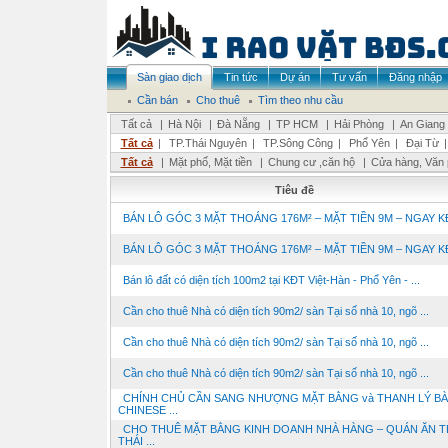
Sàn giao dịch
Tin tức
Dự án
Tư vấn
Đăng nhập
Cần bán
Cho thuê
Tìm theo nhu cầu
Tất cả
|
Hà Nội
|
Đà Nẵng
|
TP HCM
|
Hải Phòng
|
An Giang
Tất cả
|
TP.Thái Nguyên
|
TP.Sông Công
|
Phổ Yên
|
Đại Từ
Tất cả
|
Mặt phố, Mặt tiền
|
Chung cư ,căn hộ
|
Cửa hàng, Văn
Tiêu đề
BÁN LÔ GÓC 3 MẶT THOÁNG 176M² – MẶT TIỀN 9M – NGAY KĐT
BÁN LÔ GÓC 3 MẶT THOÁNG 176M² – MẶT TIỀN 9M – NGAY KĐT
Bán lô đất có diện tích 100m2 tại KĐT Việt-Hàn - Phổ Yên - ...
Cần cho thuê Nhà có diện tích 90m2/ sàn Tại số nhà 10, ngõ ...
Cần cho thuê Nhà có diện tích 90m2/ sàn Tại số nhà 10, ngõ ...
Cần cho thuê Nhà có diện tích 90m2/ sàn Tại số nhà 10, ngõ ...
CHÍNH CHỦ CẦN SANG NHƯỢNG MẶT BẰNG và THANH LÝ B
CHINESE ...
CHO THUÊ MẶT BẰNG KINH DOANH NHÀ HÀNG – QUÁN ĂN T
THÁI ...