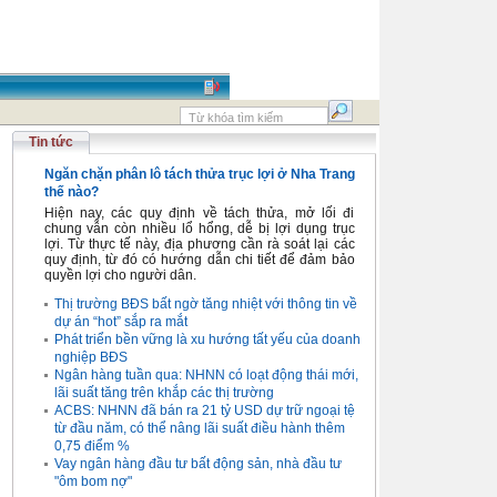
Tin tức
Ngăn chặn phân lô tách thửa trục lợi ở Nha Trang
thế nào?
Hiện nay, các quy định về tách thửa, mở lối đi
chung vẫn còn nhiều lổ hổng, dễ bị lợi dụng trục
lợi. Từ thực tế này, địa phương cần rà soát lại các
quy định, từ đó có hướng dẫn chi tiết để đảm bảo
quyền lợi cho người dân.
Thị trường BĐS bất ngờ tăng nhiệt với thông tin về
dự án “hot” sắp ra mắt
Phát triển bền vững là xu hướng tất yếu của doanh
nghiệp BĐS
Ngân hàng tuần qua: NHNN có loạt động thái mới,
lãi suất tăng trên khắp các thị trường
ACBS: NHNN đã bán ra 21 tỷ USD dự trữ ngoại tệ
từ đầu năm, có thể nâng lãi suất điều hành thêm
0,75 điểm %
Vay ngân hàng đầu tư bất động sản, nhà đầu tư
"ôm bom nợ"