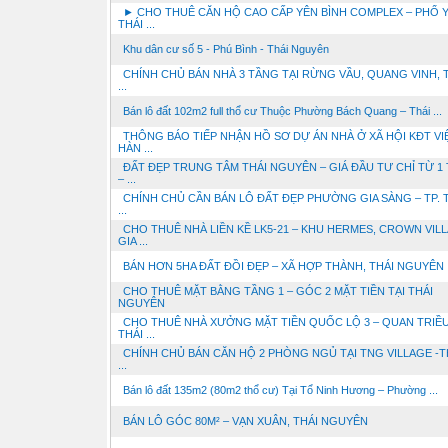
► CHO THUÊ CĂN HỘ CAO CẤP YÊN BÌNH COMPLEX – PHỔ Y
THÁI ...
Khu dân cư số 5 - Phú Bình - Thái Nguyên
CHÍNH CHỦ BÁN NHÀ 3 TẦNG TẠI RỪNG VẦU, QUANG VINH, 
...
Bán lô đất 102m2 full thổ cư Thuộc Phường Bách Quang – Thái ...
THÔNG BÁO TIẾP NHẬN HỒ SƠ DỰ ÁN NHÀ Ở XÃ HỘI KĐT VI
HÀN ...
ĐẤT ĐẸP TRUNG TÂM THÁI NGUYÊN – GIÁ ĐẦU TƯ CHỈ TỪ 1 
– ...
CHÍNH CHỦ CẦN BÁN LÔ ĐẤT ĐẸP PHƯỜNG GIA SÀNG – TP. 
...
CHO THUÊ NHÀ LIỀN KỀ LK5-21 – KHU HERMES, CROWN VILL
GIA ...
BÁN HƠN 5HA ĐẤT ĐỒI ĐẸP – XÃ HỢP THÀNH, THÁI NGUYÊN
CHO THUÊ MẶT BẰNG TẦNG 1 – GÓC 2 MẶT TIỀN TẠI THÁI
NGUYÊN
CHO THUÊ NHÀ XƯỞNG MẶT TIỀN QUỐC LỘ 3 – QUAN TRIỀU
THÁI ...
CHÍNH CHỦ BÁN CĂN HỘ 2 PHÒNG NGỦ TẠI TNG VILLAGE -T
...
Bán lô đất 135m2 (80m2 thổ cư) Tại Tổ Ninh Hương – Phường ...
BÁN LÔ GÓC 80M² – VẠN XUÂN, THÁI NGUYÊN