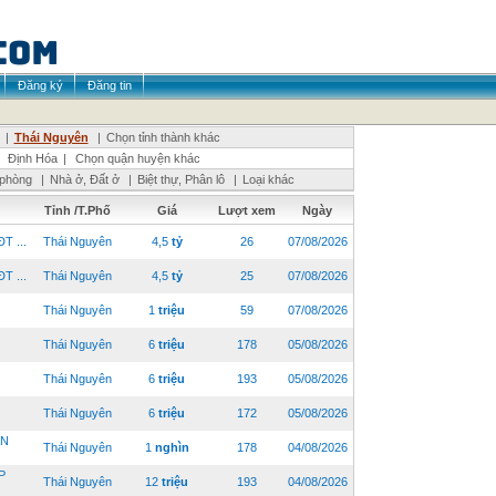
Đăng ký
Đăng tin
|
Thái Nguyên
|
Chọn tỉnh thành khác
|
Định Hóa
|
Chọn quận huyện khác
 phòng
|
Nhà ở, Đất ở
|
Biệt thự, Phân lô
|
Loại khác
Tỉnh /T.Phố
Giá
Lượt xem
Ngày
 ...
Thái Nguyên
4,5
tỷ
26
07/08/2026
 ...
Thái Nguyên
4,5
tỷ
25
07/08/2026
Thái Nguyên
1
triệu
59
07/08/2026
Thái Nguyên
6
triệu
178
05/08/2026
Thái Nguyên
6
triệu
193
05/08/2026
Thái Nguyên
6
triệu
172
05/08/2026
ÀN
Thái Nguyên
1
nghìn
178
04/08/2026
P
Thái Nguyên
12
triệu
193
04/08/2026