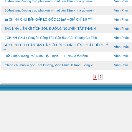
164m2 mặt đường trục phú xuân - mặt tiền 12m - nhà gỗ mới - ...
Vĩnh Phúc
164m2 mặt đường trục phú xuân - mặt tiền 12m - nhà gỗ mới - ...
Vĩnh Phúc
🏡 CHÍNH CHỦ BÁN GẤP LÔ GÓC 161m² – GIÁ CHỈ 1,9 TỶ
Vĩnh Phúc
BÁN NHÀ LIỀN KỀ TÍCH SƠN ĐƯỜNG NGUYỄN TẤT THÀNH
Vĩnh Phúc
( CHÍNH CHỦ ) Chuyển Công Tác Cần Bán Căn Chung Cư Tỉnh ...
Vĩnh Phúc
🔥 CHÍNH CHỦ CẦN BÁN GẤP LÔ GÓC 2 MẶT TIỀN – GIÁ CHỈ 1,9 TỶ
Vĩnh Phúc
...
Đất 2 mặt đường Phú Ninh, Hội Thịnh - 106,7m2 ô tô tránh, ...
Vĩnh Phúc
Chính chủ bán lô góc Tam Dương, Vĩnh Phúc 111m2 - Băng 2 ...
Vĩnh Phúc
1
2