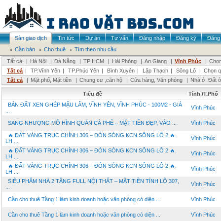
Sàn giao dịch
Tin tức
Dự án
Tư vấn
Đăng nhập
Đăng ký
Đăng 
Cần bán
Cho thuê
Tìm theo nhu cầu
Tất cả
|
Hà Nội
|
Đà Nẵng
|
TP HCM
|
Hải Phòng
|
An Giang
|
Vĩnh Phúc
|
Chọn
Tất cả
|
TP.Vĩnh Yên
|
TP.Phúc Yên
|
Bình Xuyên
|
Lập Thạch
|
Sông Lô
|
Chọn q
Tất cả
|
Mặt phố, Mặt tiền
|
Chung cư ,căn hộ
|
Cửa hàng, Văn phòng
|
Nhà ở, Đất 
Tiêu đề
Tỉnh /T.Phố
BÁN ĐẤT XEN GHÉP MẬU LÂM, VĨNH YÊN, VĨNH PHÚC - 100M2 - GIÁ
Vĩnh Phúc
...
SANG NHƯỢNG MÔ HÌNH QUÁN CÀ PHÊ – MẶT TIỀN ĐẸP, VÀO ...
Vĩnh Phúc
🔥 ĐẤT VÀNG TRỤC CHÍNH 306 – ĐÓN SÓNG KCN SÔNG LÔ 2 🔥.
Vĩnh Phúc
LH ...
🔥 ĐẤT VÀNG TRỤC CHÍNH 306 – ĐÓN SÓNG KCN SÔNG LÔ 2 🔥.
Vĩnh Phúc
LH ...
🔥 ĐẤT VÀNG TRỤC CHÍNH 306 – ĐÓN SÓNG KCN SÔNG LÔ 2 🔥.
Vĩnh Phúc
LH ...
SIÊU PHẨM NHÀ 2 TẦNG FULL NỘI THẤT – MẶT TIỀN TỈNH LỘ 307,
Vĩnh Phúc
...
Cần cho thuê Tầng 1 làm kinh doanh hoặc văn phòng có diện ...
Vĩnh Phúc
Cần cho thuê Tầng 1 làm kinh doanh hoặc văn phòng có diện ...
Vĩnh Phúc