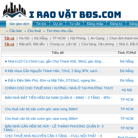
Sàn giao dịch
Tin tức
Dự án
Tư vấn
Đăng nhập
Đăng ký
Đăng 
Cần bán
Cho thuê
Tìm theo nhu cầu
Tất cả
|
Hà Nội
|
Đà Nẵng
|
TP HCM
|
Hải Phòng
|
An Giang
|
Chọn tỉnh thành kh
Tất cả
|
Mặt phố, Mặt tiền
|
Chung cư ,căn hộ
|
Cửa hàng, Văn phòng
|
Nhà ở, Đất 
Tiêu đề
Tỉnh /T.Phố
♥ Nhà k123 Cù Chính Lan, gần Chợ Thanh Khê, 39m2, gác lửng ...
Đà Nẵng
# Kiệt nhựa Gần Nguyễn Thành Hãn, 72m2, 2 tầng 3PN, sạch ...
Đà Nẵng
♥ Đất k Điện Biên Phủ, 65m ra Mặt Tiền, DT63m2, ngang 9m, ...
Đà Nẵng
CHÍNH CHỦ CHO THUÊ KHO / XƯỞNG / NHÀ Ở TẠI PHƯỜNG THUỴ
Hà Nội
...
BÁN NHÀ MẶT TIỀN HẺM DẠ NAM QUẬN 8 – 69M2 – 3 TẦNG - 4PN –
TP HCM
...
Cho thuê căn hộ sân vườn góc view song 368m²
TP HCM
Cho thuê căn hộ sân vườn góc view song 368m²
TP HCM
BÁN NHÀ GẦN HẺM XE HƠI – LÊ THÀNH PHƯƠNG QUẬN 8– 3
TP HCM
TẦNG– ...
CHO THUÊ NHÀ NGUYÊN CĂN 3 TẦNG – FULL NỘI THẤT – 4
Bình Dương