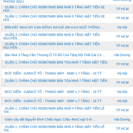
PHÒNG NGỦ
QUẬN 1: CHÍNH CHỦ 0938676685 BÁN NHÀ 5 TẦNG MẶT TIỀN XE
TP HCM
HƠI ...
QUẬN 1: CHÍNH CHỦ 0938676685 BÁN NHÀ 5 TẦNG MẶT TIỀN XE
TP HCM
HƠI ...
BÁN ĐẤT 56m2 MT 6,8m ĐỐNG ĐA GIÁ 206 tr/m2 NGÕ THÔNG ...
Hà Nội
QUẬN 3: CHÍNH CHỦ 0938676685 BÁN NHÀ 6 TẦNG MẶT TIỀN
TP HCM
NGUYỄN ...
QUẬN 3: CHÍNH CHỦ 0938676685 BÁN NHÀ 6 TẦNG MẶT TIỀN
TP HCM
NGUYỄN ...
Bán Nhà 3 Tầng Cẩm Thượng Ô Tô Đỗ Cửa Tặng Nội Thất Giá 2.6 ...
Hải Dương
QUẬN 1: CHÍNH CHỦ 0938676685 BÁN TÒA NHÀ 7 TẦNG MẶT TIỀN
TP HCM
...
ĐỨC DIỄN - GARA Ô TÔ - THANG MÁY - 65M² x 7 TẦNG - 16 TỶ
Hà Nội
QUẬN 1: CHÍNH CHỦ 0938676685 BÁN TÒA NHÀ 7 TẦNG MẶT TIỀN
TP HCM
...
ĐỨC DIỄN - GARA Ô TÔ - THANG MÁY - 65M² x 7 TẦNG - 16 TỶ
Hà Nội
ĐỨC DIỄN - GARA Ô TÔ - THANG MÁY - 65M² x 7 TẦNG - 16 TỶ
Hà Nội
QUẬN 1: CHÍNH CHỦ 0938676685 BÁN NHÀ 4 TẦNG MẶT TIỀN LÊ
TP HCM
THỊ ...
Giảm sâu đất Nguyễn Đình Chiểu Ngọc Châu 46m2 ngõ ô tô ...
Hải Dương
QUẬN 1: CHÍNH CHỦ 0938676685 BÁN NHÀ 4 TẦNG MẶT TIỀN LÊ
TP HCM
THỊ ...