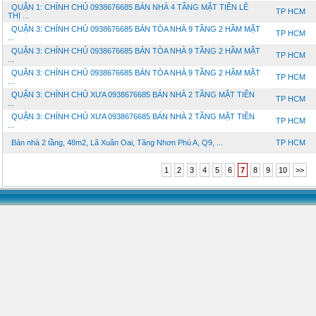
QUẬN 1: CHÍNH CHỦ 0938676685 BÁN NHÀ 4 TẦNG MẶT TIỀN LÊ
TP HCM
THỊ ...
QUẬN 3: CHÍNH CHỦ 0938676685 BÁN TÒA NHÀ 9 TẦNG 2 HẦM MẶT
TP HCM
...
QUẬN 3: CHÍNH CHỦ 0938676685 BÁN TÒA NHÀ 9 TẦNG 2 HẦM MẶT
TP HCM
...
QUẬN 3: CHÍNH CHỦ 0938676685 BÁN TÒA NHÀ 9 TẦNG 2 HẦM MẶT
TP HCM
...
QUẬN 3: CHÍNH CHỦ XƯA 0938676685 BÁN NHÀ 2 TẦNG MẶT TIỀN
TP HCM
...
QUẬN 3: CHÍNH CHỦ XƯA 0938676685 BÁN NHÀ 2 TẦNG MẶT TIỀN
TP HCM
...
Bán nhà 2 tầng, 48m2, Lã Xuân Oai, Tăng Nhơn Phú A, Q9, ...
TP HCM
1
2
3
4
5
6
7
8
9
10
>>