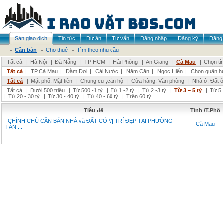
Sàn giao dịch
Tin tức
Dự án
Tư vấn
Đăng nhập
Đăng ký
Đăng 
Cần bán
Cho thuê
Tìm theo nhu cầu
Tất cả
|
Hà Nội
|
Đà Nẵng
|
TP HCM
|
Hải Phòng
|
An Giang
|
Cà Mau
|
Chọn tỉ
Tất cả
|
TP.Cà Mau
|
Đầm Dơi
|
Cái Nước
|
Năm Căn
|
Ngọc Hiển
|
Chọn quận h
Tất cả
|
Mặt phố, Mặt tiền
|
Chung cư ,căn hộ
|
Cửa hàng, Văn phòng
|
Nhà ở, Đất 
Tất cả
|
Dưới 500 triệu
|
Từ 500 -1 tỷ
|
Từ 1 -2 tỷ
|
Từ 2 -3 tỷ
|
Từ 3 – 5 tỷ
|
Từ 5 
|
Từ 20 - 30 tỷ
|
Từ 30 - 40 tỷ
|
Từ 40 - 60 tỷ
|
Trên 60 tỷ
Tiêu đề
Tỉnh /T.Phố
CHÍNH CHỦ CẦN BÁN NHÀ và ĐẤT CÓ VỊ TRÍ ĐẸP TẠI PHƯỜNG
Cà Mau
TÂN ...