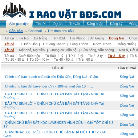
Sàn giao dịch
Tin tức
Dự án
Tư vấn
Đăng nhập
Đăng ký
Đăng 
Cần bán
Cho thuê
Tìm theo nhu cầu
Tất cả
|
Hà Nội
|
Đà Nẵng
|
TP HCM
|
Hải Phòng
|
An Giang
|
Đồng Nai
|
Chọn 
Tất cả
|
TP.Biên Hòa
|
TP.Long Khánh
|
Long Thành
|
Nhơn Trạch
|
Thống Nhất
|
Tất cả
|
Mặt phố, Mặt tiền
|
Chung cư ,căn hộ
|
Cửa hàng, Văn phòng
|
Nhà ở, Đất 
Tất cả
|
Dưới 500 triệu
|
Từ 500 -1 tỷ
|
Từ 1 -2 tỷ
|
Từ 2 -3 tỷ
|
Từ 3 – 5 tỷ
|
Từ 5 
|
Từ 20 - 30 tỷ
|
Từ 30 - 40 tỷ
|
Từ 40 - 60 tỷ
|
Trên 60 tỷ
Tiêu đề
Tỉnh /T.Phố
Chính chủ bán nhanh nhà mặt tiền Điểu Xiển, Đồng Nai - Giảm ...
Đồng Nai
Chính chủ bán đất Lavender City - 180m2, mặt tiền 10m, ...
Đồng Nai
ĐẦU TƯ SINH LỜI – CHÍNH CHỦ CẦN BÁN ĐẤT TẶNG NHÀ Tại
Đồng Nai
Phường ...
ĐẦU TƯ SINH LỜI – CHÍNH CHỦ CẦN BÁN ĐẤT TẶNG NHÀ Tại
Đồng Nai
Phường ...
ĐẦU TƯ SINH LỜI – CHÍNH CHỦ CẦN BÁN ĐẤT TẶNG NHÀ Tại
Đồng Nai
Phường ...
CHÍNH CHỦ BÁN ĐẤT KDC LAVENDER VĨNH CỬU – GIÁ TỐT CHỈ 3,8
Đồng Nai
TỶ
GIẢM NGAY 300 TRIỆU - CHÍNH CHỦ BÁN NHÀ BIỆT THỰ 250M²
Đồng Nai
GẦN ...