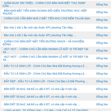
GIẢM NGAY 300 TRIỆU - CHÍNH CHỦ BÁN NHÀ BIỆT THỰ 250M²
Đồng Nai
GẦN ...
BÁN NHÀ MẶT TIỀN KINH DOANH ĐỐI DIỆN TRƯỜNG HỌC HIỆP
Đồng Nai
PHƯỚC ...
CHÍNH CHỦ CẦN BÁN NHÀ 2 MẶT TIỀN KHU CHỢ ĐÊM Thị trấn Định
Đồng Nai
...
Bán nhà 1 trệt 1 lầu mới xây thuộc KP1 phường Tân Hiệp, ...
Đồng Nai
Bán nhà 1 trệt 1 lầu mới xây thuộc KP1 phường Tân Hiệp, ...
Đồng Nai
CHÍNH CHỦ BÁN ĐẤT MẶT TIỀN ĐƯỜNG NHỰA – XÃ GIA KIỆM,
Đồng Nai
ĐỒNG ...
HOT HOT – CHÍNH CHỦ CẦN BÁN NHANH LÔ ĐẤT VỊ TRÍ ĐẸP TẠI
Đồng Nai
Xã ...
HOT HOT – CHÍNH CHỦ CẦN BÁN NHANH LÔ ĐẤT VỊ TRÍ ĐẸP TẠI
Đồng Nai
Xã ...
ĐẦU TƯ LÀ SINH LỜI - Chính Chủ Bán Nhà Đất Đường Hương Lộ ...
Đồng Nai
ĐẦU TƯ LÀ SINH LỜI - Chính Chủ Bán Nhà Đất Đường Hương Lộ ...
Đồng Nai
ĐẤT ĐẸP - ĐẦU TƯ LÀ SINH LỜI - Chính Chủ Bán Lô Đất Phường ...
Đồng Nai
BÁN ĐẤT 93.6m2, full thổ cư đất ở ĐT, có nhà cấp 4 mới xây ...
Đồng Nai
BÁN ĐẤT 93.6m2, full thổ cư đất ở ĐT, có nhà cấp 4 mới xây ...
Đồng Nai
BÁN ĐẤT 93.6m2, full thổ cư đất ở ĐT, có nhà cấp 4 mới xây ...
Đồng Nai
LONG HƯNG, TP. ĐỒNG NAI – 113,5M² – GIÁ CHỈ 3,5 TỶ THƯƠNG