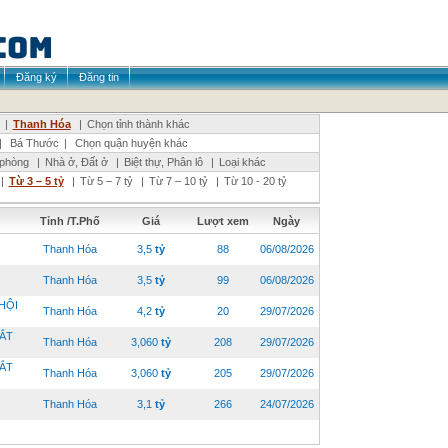
Đăng ký
Đăng tin
|
Thanh Hóa
|
Chọn tỉnh thành khác
|
Bá Thước
|
Chọn quận huyện khác
 phòng
|
Nhà ở, Đất ở
|
Biệt thự, Phân lô
|
Loại khác
|
Từ 3 – 5 tỷ
|
Từ 5 – 7 tỷ
|
Từ 7 – 10 tỷ
|
Từ 10 - 20 tỷ
Tỉnh /T.Phố
Giá
Lượt xem
Ngày
Thanh Hóa
3,5
tỷ
88
06/08/2026
Thanh Hóa
3,5
tỷ
99
06/08/2026
HỘI
Thanh Hóa
4,2
tỷ
20
29/07/2026
ẮT
Thanh Hóa
3,060
tỷ
208
29/07/2026
ẮT
Thanh Hóa
3,060
tỷ
205
29/07/2026
Thanh Hóa
3,1
tỷ
266
24/07/2026