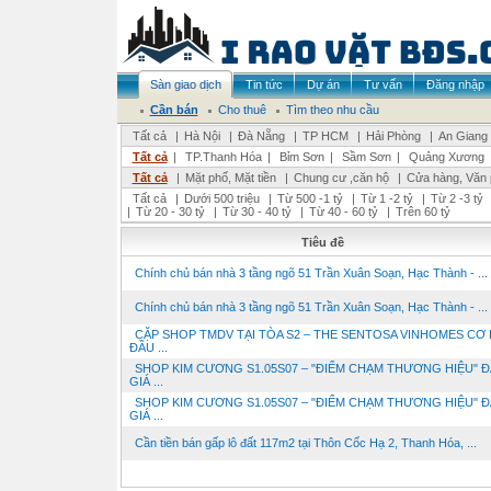
Sàn giao dịch
Tin tức
Dự án
Tư vấn
Đăng nhập
Cần bán
Cho thuê
Tìm theo nhu cầu
Tất cả
|
Hà Nội
|
Đà Nẵng
|
TP HCM
|
Hải Phòng
|
An Giang
Tất cả
|
TP.Thanh Hóa
|
Bỉm Sơn
|
Sầm Sơn
|
Quảng Xương
Tất cả
|
Mặt phố, Mặt tiền
|
Chung cư ,căn hộ
|
Cửa hàng, Văn
Tất cả
|
Dưới 500 triệu
|
Từ 500 -1 tỷ
|
Từ 1 -2 tỷ
|
Từ 2 -3 tỷ
|
Từ 20 - 30 tỷ
|
Từ 30 - 40 tỷ
|
Từ 40 - 60 tỷ
|
Trên 60 tỷ
Tiêu đề
Chính chủ bán nhà 3 tầng ngõ 51 Trần Xuân Soạn, Hạc Thành - ...
Chính chủ bán nhà 3 tầng ngõ 51 Trần Xuân Soạn, Hạc Thành - ...
CẶP SHOP TMDV TẠI TÒA S2 – THE SENTOSA VINHOMES CƠ 
ĐẦU ...
SHOP KIM CƯƠNG S1.05S07 – "ĐIỂM CHẠM THƯƠNG HIỆU" Đ
GIÁ ...
SHOP KIM CƯƠNG S1.05S07 – "ĐIỂM CHẠM THƯƠNG HIỆU" Đ
GIÁ ...
Cần tiền bán gấp lô đất 117m2 tại Thôn Cốc Hạ 2, Thanh Hóa, ...