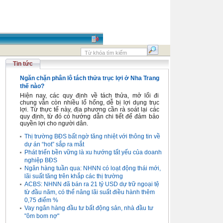
Tin tức
Ngăn chặn phân lô tách thửa trục lợi ở Nha Trang
thế nào?
Hiện nay, các quy định về tách thửa, mở lối đi
chung vẫn còn nhiều lổ hổng, dễ bị lợi dụng trục
lợi. Từ thực tế này, địa phương cần rà soát lại các
quy định, từ đó có hướng dẫn chi tiết để đảm bảo
quyền lợi cho người dân.
Thị trường BĐS bất ngờ tăng nhiệt với thông tin về
dự án “hot” sắp ra mắt
Phát triển bền vững là xu hướng tất yếu của doanh
nghiệp BĐS
Ngân hàng tuần qua: NHNN có loạt động thái mới,
lãi suất tăng trên khắp các thị trường
ACBS: NHNN đã bán ra 21 tỷ USD dự trữ ngoại tệ
từ đầu năm, có thể nâng lãi suất điều hành thêm
0,75 điểm %
Vay ngân hàng đầu tư bất động sản, nhà đầu tư
"ôm bom nợ"