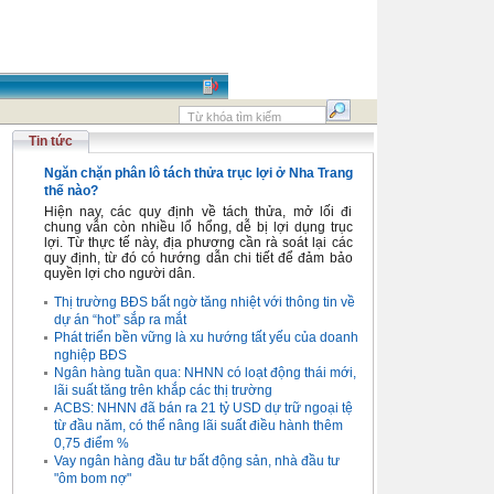
Tin tức
Ngăn chặn phân lô tách thửa trục lợi ở Nha Trang
thế nào?
Hiện nay, các quy định về tách thửa, mở lối đi
chung vẫn còn nhiều lổ hổng, dễ bị lợi dụng trục
lợi. Từ thực tế này, địa phương cần rà soát lại các
quy định, từ đó có hướng dẫn chi tiết để đảm bảo
quyền lợi cho người dân.
Thị trường BĐS bất ngờ tăng nhiệt với thông tin về
dự án “hot” sắp ra mắt
Phát triển bền vững là xu hướng tất yếu của doanh
nghiệp BĐS
Ngân hàng tuần qua: NHNN có loạt động thái mới,
lãi suất tăng trên khắp các thị trường
ACBS: NHNN đã bán ra 21 tỷ USD dự trữ ngoại tệ
từ đầu năm, có thể nâng lãi suất điều hành thêm
0,75 điểm %
Vay ngân hàng đầu tư bất động sản, nhà đầu tư
"ôm bom nợ"