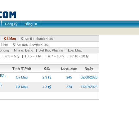
Đăng ký
Đăng tin
|
Cà Mau
|
Chọn tỉnh thành khác
 Hiển
|
Chọn quận huyện khác
 phòng
|
Nhà ở, Đất ở
|
Biệt thự, Phân lô
|
Loại khác
|
Từ 3 – 5 tỷ
|
Từ 5 – 7 tỷ
|
Từ 7 – 10 tỷ
|
Từ 10 - 20 tỷ
Tỉnh /T.Phố
Giá
Lượt xem
Ngày
Ợ ,
Cà Mau
2,9
tỷ
245
02/08/2026
G
Cà Mau
4,3
tỷ
374
17/07/2026