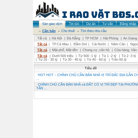
Sàn giao dịch
Tin tức
Dự án
Tư vấn
Đăng nhập
Cần bán
Cho thuê
Tìm theo nhu cầu
Tất cả
|
Hà Nội
|
Đà Nẵng
|
TP HCM
|
Hải Phòng
|
An Giang
Tất cả
|
TP.Cà Mau
|
Đầm Dơi
|
Cái Nước
|
Năm Căn
|
Ngọc
Tất cả
|
Mặt phố, Mặt tiền
|
Chung cư ,căn hộ
|
Cửa hàng, Văn
Tất cả
|
Dưới 500 triệu
|
Từ 500 -1 tỷ
|
Từ 1 -2 tỷ
|
Từ 2 -3 tỷ
|
Từ 20 - 30 tỷ
|
Từ 30 - 40 tỷ
|
Từ 40 - 60 tỷ
|
Trên 60 tỷ
Tiêu đề
HOT HOT – CHÍNH CHỦ CẦN BÁN NHÀ VỊ TRÍ ĐẮC ĐỊA GẦN CH
...
CHÍNH CHỦ CẦN BÁN NHÀ và ĐẤT CÓ VỊ TRÍ ĐẸP TẠI PHƯỜN
TÂN ...