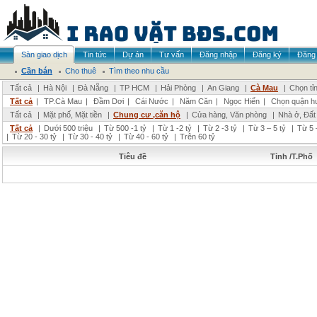
Sàn giao dịch
Tin tức
Dự án
Tư vấn
Đăng nhập
Đăng ký
Đăng 
Cần bán
Cho thuê
Tìm theo nhu cầu
Tất cả
|
Hà Nội
|
Đà Nẵng
|
TP HCM
|
Hải Phòng
|
An Giang
|
Cà Mau
|
Chọn tỉ
Tất cả
|
TP.Cà Mau
|
Đầm Dơi
|
Cái Nước
|
Năm Căn
|
Ngọc Hiển
|
Chọn quận h
Tất cả
|
Mặt phố, Mặt tiền
|
Chung cư ,căn hộ
|
Cửa hàng, Văn phòng
|
Nhà ở, Đất
Tất cả
|
Dưới 500 triệu
|
Từ 500 -1 tỷ
|
Từ 1 -2 tỷ
|
Từ 2 -3 tỷ
|
Từ 3 – 5 tỷ
|
Từ 5 
|
Từ 20 - 30 tỷ
|
Từ 30 - 40 tỷ
|
Từ 40 - 60 tỷ
|
Trên 60 tỷ
Tiêu đề
Tỉnh /T.Phố