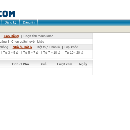
Đăng ký
Đăng tin
|
Cao Bằng
|
Chọn tỉnh thành khác
uảng
|
Chọn quận huyện khác
phòng
|
Nhà ở, Đất ở
|
Biệt thự, Phân lô
|
Loại khác
|
Từ 3 – 5 tỷ
|
Từ 5 – 7 tỷ
|
Từ 7 – 10 tỷ
|
Từ 10 - 20 tỷ
Tỉnh /T.Phố
Giá
Lượt xem
Ngày