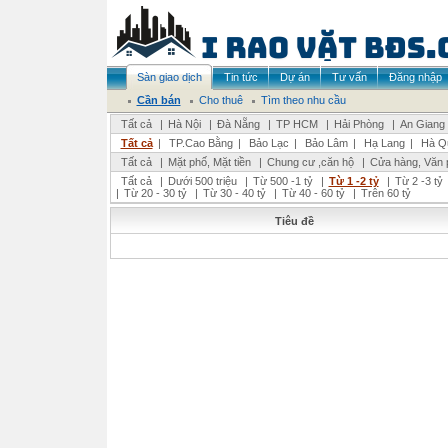
Sàn giao dịch
Tin tức
Dự án
Tư vấn
Đăng nhập
Cần bán
Cho thuê
Tìm theo nhu cầu
Tất cả
|
Hà Nội
|
Đà Nẵng
|
TP HCM
|
Hải Phòng
|
An Giang
Tất cả
|
TP.Cao Bằng
|
Bảo Lạc
|
Bảo Lâm
|
Hạ Lang
|
Hà Q
Tất cả
|
Mặt phố, Mặt tiền
|
Chung cư ,căn hộ
|
Cửa hàng, Văn 
Tất cả
|
Dưới 500 triệu
|
Từ 500 -1 tỷ
|
Từ 1 -2 tỷ
|
Từ 2 -3 tỷ
|
Từ 20 - 30 tỷ
|
Từ 30 - 40 tỷ
|
Từ 40 - 60 tỷ
|
Trên 60 tỷ
Tiêu đề