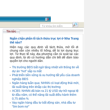
Tin tức
Ngăn chặn phân lô tách thửa trục lợi ở Nha Trang
thế nào?
Hiện nay, các quy định về tách thửa, mở lối đi
chung vẫn còn nhiều lổ hổng, dễ bị lợi dụng trục
lợi. Từ thực tế này, địa phương cần rà soát lại các
quy định, từ đó có hướng dẫn chi tiết để đảm bảo
quyền lợi cho người dân.
Thị trường BĐS bất ngờ tăng nhiệt với thông tin về
dự án “hot” sắp ra mắt
Phát triển bền vững là xu hướng tất yếu của doanh
nghiệp BĐS
Ngân hàng tuần qua: NHNN có loạt động thái mới,
lãi suất tăng trên khắp các thị trường
ACBS: NHNN đã bán ra 21 tỷ USD dự trữ ngoại tệ
từ đầu năm, có thể nâng lãi suất điều hành thêm
0,75 điểm %
Vay ngân hàng đầu tư bất động sản, nhà đầu tư
"ôm bom nợ"