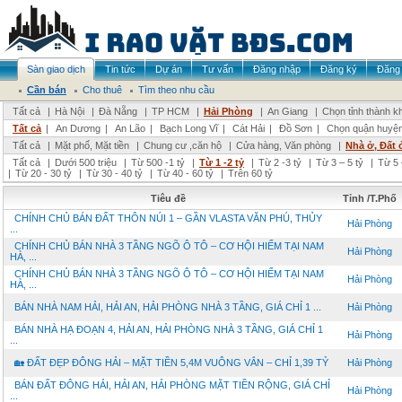
Sàn giao dịch
Tin tức
Dự án
Tư vấn
Đăng nhập
Đăng ký
Đăng 
Cần bán
Cho thuê
Tìm theo nhu cầu
Tất cả
|
Hà Nội
|
Đà Nẵng
|
TP HCM
|
Hải Phòng
|
An Giang
|
Chọn tỉnh thành k
Tất cả
|
An Dương
|
An Lão
|
Bạch Long Vĩ
|
Cát Hải
|
Đồ Sơn
|
Chọn quận huyệ
Tất cả
|
Mặt phố, Mặt tiền
|
Chung cư ,căn hộ
|
Cửa hàng, Văn phòng
|
Nhà ở, Đất 
Tất cả
|
Dưới 500 triệu
|
Từ 500 -1 tỷ
|
Từ 1 -2 tỷ
|
Từ 2 -3 tỷ
|
Từ 3 – 5 tỷ
|
Từ 5 
|
Từ 20 - 30 tỷ
|
Từ 30 - 40 tỷ
|
Từ 40 - 60 tỷ
|
Trên 60 tỷ
Tiêu đề
Tỉnh /T.Phố
CHÍNH CHỦ BÁN ĐẤT THÔN NÚI 1 – GẦN VLASTA VĂN PHÚ, THỦY
Hải Phòng
...
CHÍNH CHỦ BÁN NHÀ 3 TẦNG NGÕ Ô TÔ – CƠ HỘI HIẾM TẠI NAM
Hải Phòng
HÀ, ...
CHÍNH CHỦ BÁN NHÀ 3 TẦNG NGÕ Ô TÔ – CƠ HỘI HIẾM TẠI NAM
Hải Phòng
HÀ, ...
BÁN NHÀ NAM HẢI, HẢI AN, HẢI PHÒNG NHÀ 3 TẦNG, GIÁ CHỈ 1 ...
Hải Phòng
BÁN NHÀ HẠ ĐOẠN 4, HẢI AN, HẢI PHÒNG NHÀ 3 TẦNG, GIÁ CHỈ 1
Hải Phòng
...
🏡 ĐẤT ĐẸP ĐÔNG HẢI – MẶT TIỀN 5,4M VUÔNG VẮN – CHỈ 1,39 TỶ
Hải Phòng
BÁN ĐẤT ĐÔNG HẢI, HẢI AN, HẢI PHÒNG MẶT TIỀN RỘNG, GIÁ CHỈ
Hải Phòng
...