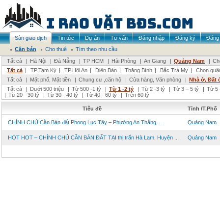
Sàn giao dịch
Tin tức
Dự án
Tư vấn
Đăng nhập
Đăng ký
Đăng 
Cần bán
Cho thuê
Tìm theo nhu cầu
Tất cả
|
Hà Nội
|
Đà Nẵng
|
TP HCM
|
Hải Phòng
|
An Giang
|
Quảng Nam
|
Ch
Tất cả
|
TP.Tam Kỳ
|
TP.Hội An
|
Điện Bàn
|
Thăng Bình
|
Bắc Trà My
|
Chọn quậ
Tất cả
|
Mặt phố, Mặt tiền
|
Chung cư ,căn hộ
|
Cửa hàng, Văn phòng
|
Nhà ở, Đất 
Tất cả
|
Dưới 500 triệu
|
Từ 500 -1 tỷ
|
Từ 1 -2 tỷ
|
Từ 2 -3 tỷ
|
Từ 3 – 5 tỷ
|
Từ 5 
|
Từ 20 - 30 tỷ
|
Từ 30 - 40 tỷ
|
Từ 40 - 60 tỷ
|
Trên 60 tỷ
Tiêu đề
Tỉnh /T.Phố
CHÍNH CHỦ Cần Bán đất Phong Lục Tây – Phường An Thắng, ...
Quảng Nam
HOT HOT – CHÍNH CHỦ CẦN BÁN ĐẤT TẠI thị trấn Hà Lam, Huyện ...
Quảng Nam