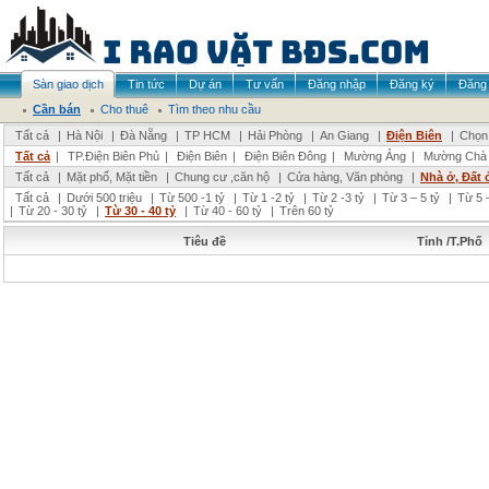
Sàn giao dịch
Tin tức
Dự án
Tư vấn
Đăng nhập
Đăng ký
Đăng 
Cần bán
Cho thuê
Tìm theo nhu cầu
Tất cả
|
Hà Nội
|
Đà Nẵng
|
TP HCM
|
Hải Phòng
|
An Giang
|
Điện Biên
|
Chọn 
Tất cả
|
TP.Điện Biên Phủ
|
Điện Biên
|
Điện Biên Đông
|
Mường Ảng
|
Mường Chà
Tất cả
|
Mặt phố, Mặt tiền
|
Chung cư ,căn hộ
|
Cửa hàng, Văn phòng
|
Nhà ở, Đất 
Tất cả
|
Dưới 500 triệu
|
Từ 500 -1 tỷ
|
Từ 1 -2 tỷ
|
Từ 2 -3 tỷ
|
Từ 3 – 5 tỷ
|
Từ 5 –
|
Từ 20 - 30 tỷ
|
Từ 30 - 40 tỷ
|
Từ 40 - 60 tỷ
|
Trên 60 tỷ
Tiêu đề
Tỉnh /T.Phố