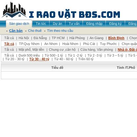
Sàn giao dịch
Tin tức
Dự án
Tư vấn
Đăng nhập
Đăng ký
Đăng 
Cần bán
Cho thuê
Tìm theo nhu cầu
Tất cả
|
Hà Nội
|
Đà Nẵng
|
TP HCM
|
Hải Phòng
|
An Giang
|
Bình Định
|
Chọn
Tất cả
|
TP.Quy Nhơn
|
An Nhơn
|
Hoài Nhơn
|
Phù Cát
|
Tuy Phước
|
Chọn quậ
Tất cả
|
Mặt phố, Mặt tiền
|
Chung cư ,căn hộ
|
Cửa hàng, Văn phòng
|
Nhà ở, Đất 
Tất cả
|
Dưới 500 triệu
|
Từ 500 -1 tỷ
|
Từ 1 -2 tỷ
|
Từ 2 -3 tỷ
|
Từ 3 – 5 tỷ
|
Từ 5 –
|
Từ 20 - 30 tỷ
|
Từ 30 - 40 tỷ
|
Từ 40 - 60 tỷ
|
Trên 60 tỷ
Tiêu đề
Tỉnh /T.Phố