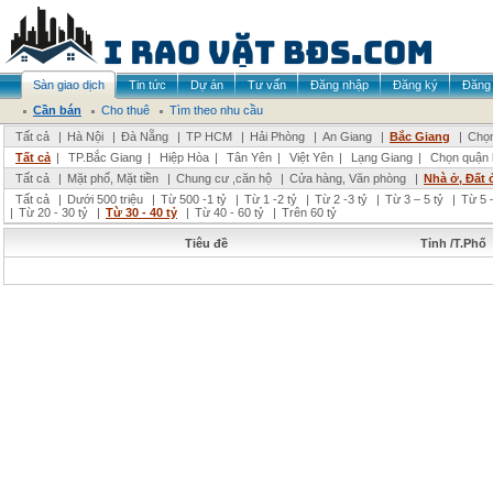
Sàn giao dịch
Tin tức
Dự án
Tư vấn
Đăng nhập
Đăng ký
Đăng 
Cần bán
Cho thuê
Tìm theo nhu cầu
Tất cả
|
Hà Nội
|
Đà Nẵng
|
TP HCM
|
Hải Phòng
|
An Giang
|
Bắc Giang
|
Chọn
Tất cả
|
TP.Bắc Giang
|
Hiệp Hòa
|
Tân Yên
|
Việt Yên
|
Lạng Giang
|
Chọn quận 
Tất cả
|
Mặt phố, Mặt tiền
|
Chung cư ,căn hộ
|
Cửa hàng, Văn phòng
|
Nhà ở, Đất 
Tất cả
|
Dưới 500 triệu
|
Từ 500 -1 tỷ
|
Từ 1 -2 tỷ
|
Từ 2 -3 tỷ
|
Từ 3 – 5 tỷ
|
Từ 5 –
|
Từ 20 - 30 tỷ
|
Từ 30 - 40 tỷ
|
Từ 40 - 60 tỷ
|
Trên 60 tỷ
Tiêu đề
Tỉnh /T.Phố