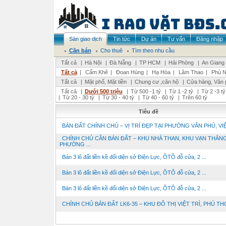
Sàn giao dịch
Tin tức
Dự án
Tư vấn
Đăng nhập
Cần bán
Cho thuê
Tìm theo nhu cầu
Tất cả
|
Hà Nội
|
Đà Nẵng
|
TP HCM
|
Hải Phòng
|
An Giang
Tất cả
|
Cẩm Khê
|
Đoan Hùng
|
Hạ Hòa
|
Lâm Thao
|
Phù N
Tất cả
|
Mặt phố, Mặt tiền
|
Chung cư ,căn hộ
|
Cửa hàng, Văn 
Tất cả
|
Dưới 500 triệu
|
Từ 500 -1 tỷ
|
Từ 1 -2 tỷ
|
Từ 2 -3 tỷ
|
Từ 20 - 30 tỷ
|
Từ 30 - 40 tỷ
|
Từ 40 - 60 tỷ
|
Trên 60 tỷ
Tiêu đề
BÁN ĐẤT CHÍNH CHỦ – VỊ TRÍ ĐẸP TẠI PHƯỜNG VÂN PHÚ, VIỆT
CHÍNH CHỦ CẦN BÁN ĐẤT – KHU NHÀ THAN, KHU VẠN THẮNG
PHƯỜNG ...
Bán 3 lô đất liền kề đối diện sở Điện Lực, ÔTÔ đỗ cửa, 2 ...
Bán 3 lô đất liền kề đối diện sở Điện Lực, ÔTÔ đỗ cửa, 2 ...
Bán 3 lô đất liền kề đối diện sở Điện Lực, ÔTÔ đỗ cửa, 2 ...
CHÍNH CHỦ BÁN ĐẤT LK6-35 – KHU ĐÔ THỊ VIỆT TRÌ, PHÚ TH