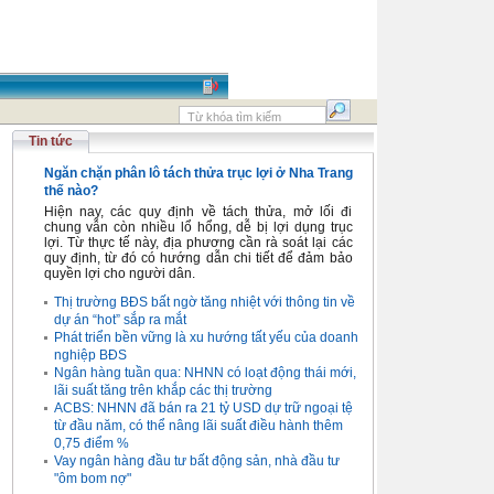
Tin tức
Ngăn chặn phân lô tách thửa trục lợi ở Nha Trang
thế nào?
Hiện nay, các quy định về tách thửa, mở lối đi
chung vẫn còn nhiều lổ hổng, dễ bị lợi dụng trục
lợi. Từ thực tế này, địa phương cần rà soát lại các
quy định, từ đó có hướng dẫn chi tiết để đảm bảo
quyền lợi cho người dân.
Thị trường BĐS bất ngờ tăng nhiệt với thông tin về
dự án “hot” sắp ra mắt
Phát triển bền vững là xu hướng tất yếu của doanh
nghiệp BĐS
Ngân hàng tuần qua: NHNN có loạt động thái mới,
lãi suất tăng trên khắp các thị trường
ACBS: NHNN đã bán ra 21 tỷ USD dự trữ ngoại tệ
từ đầu năm, có thể nâng lãi suất điều hành thêm
0,75 điểm %
Vay ngân hàng đầu tư bất động sản, nhà đầu tư
"ôm bom nợ"