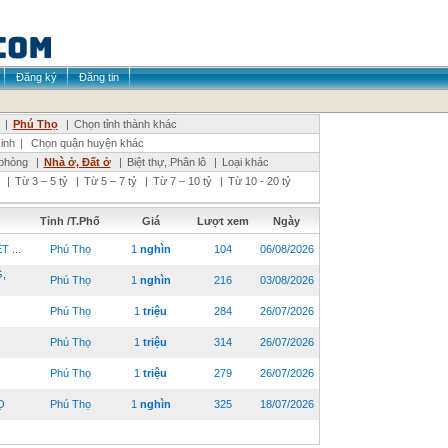
Đăng ký
Đăng tin
|
Phú Thọ
|
Chọn tỉnh thành khác
inh
|
Chọn quận huyện khác
phòng
|
Nhà ở, Đất ở
|
Biệt thự, Phân lô
|
Loại khác
|
Từ 3 – 5 tỷ
|
Từ 5 – 7 tỷ
|
Từ 7 – 10 tỷ
|
Từ 10 - 20 tỷ
Tỉnh /T.Phố
Giá
Lượt xem
Ngày
 ...
Phú Thọ
1
nghìn
104
06/08/2026
,
Phú Thọ
1
nghìn
216
03/08/2026
Phú Thọ
1
triệu
284
26/07/2026
Phú Thọ
1
triệu
314
26/07/2026
Phú Thọ
1
triệu
279
26/07/2026
Ọ
Phú Thọ
1
nghìn
325
18/07/2026