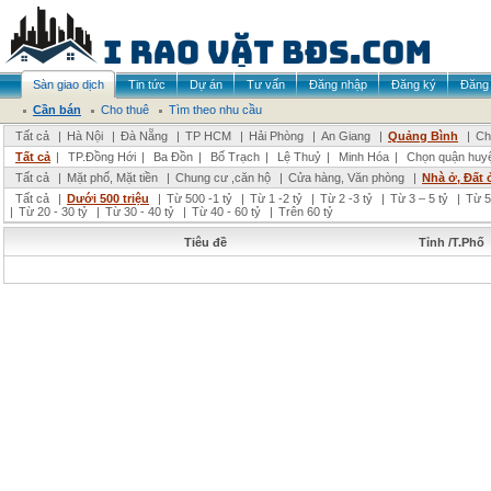
Sàn giao dịch
Tin tức
Dự án
Tư vấn
Đăng nhập
Đăng ký
Đăng 
Cần bán
Cho thuê
Tìm theo nhu cầu
Tất cả
|
Hà Nội
|
Đà Nẵng
|
TP HCM
|
Hải Phòng
|
An Giang
|
Quảng Bình
|
Ch
Tất cả
|
TP.Đồng Hới
|
Ba Đồn
|
Bố Trạch
|
Lệ Thuỷ
|
Minh Hóa
|
Chọn quận huy
Tất cả
|
Mặt phố, Mặt tiền
|
Chung cư ,căn hộ
|
Cửa hàng, Văn phòng
|
Nhà ở, Đất 
Tất cả
|
Dưới 500 triệu
|
Từ 500 -1 tỷ
|
Từ 1 -2 tỷ
|
Từ 2 -3 tỷ
|
Từ 3 – 5 tỷ
|
Từ 5
|
Từ 20 - 30 tỷ
|
Từ 30 - 40 tỷ
|
Từ 40 - 60 tỷ
|
Trên 60 tỷ
Tiêu đề
Tỉnh /T.Phố