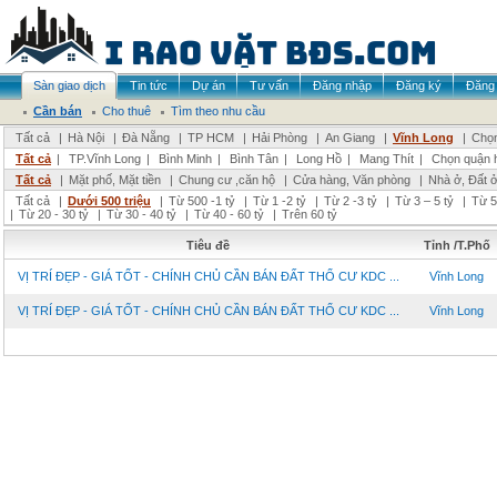
Sàn giao dịch
Tin tức
Dự án
Tư vấn
Đăng nhập
Đăng ký
Đăng 
Cần bán
Cho thuê
Tìm theo nhu cầu
Tất cả
|
Hà Nội
|
Đà Nẵng
|
TP HCM
|
Hải Phòng
|
An Giang
|
Vĩnh Long
|
Chọn
Tất cả
|
TP.Vĩnh Long
|
Bình Minh
|
Bình Tân
|
Long Hồ
|
Mang Thít
|
Chọn quận 
Tất cả
|
Mặt phố, Mặt tiền
|
Chung cư ,căn hộ
|
Cửa hàng, Văn phòng
|
Nhà ở, Đất 
Tất cả
|
Dưới 500 triệu
|
Từ 500 -1 tỷ
|
Từ 1 -2 tỷ
|
Từ 2 -3 tỷ
|
Từ 3 – 5 tỷ
|
Từ 5
|
Từ 20 - 30 tỷ
|
Từ 30 - 40 tỷ
|
Từ 40 - 60 tỷ
|
Trên 60 tỷ
Tiêu đề
Tỉnh /T.Phố
VỊ TRÍ ĐẸP - GIÁ TỐT - CHÍNH CHỦ CẦN BÁN ĐẤT THỔ CƯ KDC ...
Vĩnh Long
VỊ TRÍ ĐẸP - GIÁ TỐT - CHÍNH CHỦ CẦN BÁN ĐẤT THỔ CƯ KDC ...
Vĩnh Long