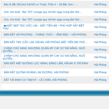
Bán lô đất 100,5m2 full thổ cư Thuộc Thôn 4 – Xã Bắc Sơn – ...
Hải Phòng
Góc cho thuê - Bar TDT Lounge quy mô lớn ngay trung tâm Núi ...
Hải Phòng
Góc cho thuê - Bar TDT Lounge quy mô lớn ngay trung tâm Núi ...
Hải Phòng
🏡 ĐẤT ĐẸP TĐC GỐC LIM – MẶT TIỀN 9M – PHÙ HỢP XÂY BIỆT
Hải Phòng
THỰ ...
BÁN ĐẤT HÀ PHƯƠNG – THẮNG THỦY – VĨNH BẢO – HẢI PHÒNG
Hải Phòng
BÁN ĐẤT TĐC GỐC LIM, HẢI AN, HẢI PHÒNG MẶT TIỀN 9M, PHÙ ...
Hải Phòng
CHÍNH CHỦ SANG NHƯỢNG QUÁN MỲ CAY 317 ĐÀ NẴNG, NGÔ
Hải Phòng
QUYỀN, ...
CHÍNH CHỦ SANG NHƯỢNG QUÁN MỲ CAY 317 ĐÀ NẴNG, NGÔ
Hải Phòng
QUYỀN, ...
BÁN ĐẤT MẶT ĐƯỜNG LỰC HÀNH, ĐẰNG LÂM, HẢI AN VỊ TRÍ KINH
Hải Phòng
...
BÁN ĐẤT QUỲNH HOÀNG, AN DƯƠNG, HẢI PHÒNG
Hải Phòng
ĐẤT TÁI ĐỊNH CƯ TAM KỲ – LÊ CHÂN, HẢI PHÒNG
Hải Phòng