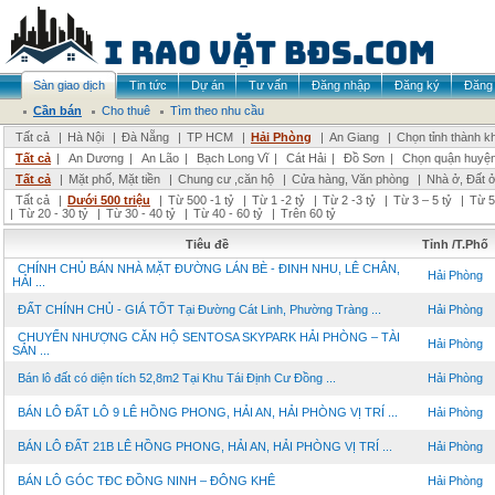
Sàn giao dịch
Tin tức
Dự án
Tư vấn
Đăng nhập
Đăng ký
Đăng 
Cần bán
Cho thuê
Tìm theo nhu cầu
Tất cả
|
Hà Nội
|
Đà Nẵng
|
TP HCM
|
Hải Phòng
|
An Giang
|
Chọn tỉnh thành k
Tất cả
|
An Dương
|
An Lão
|
Bạch Long Vĩ
|
Cát Hải
|
Đồ Sơn
|
Chọn quận huyệ
Tất cả
|
Mặt phố, Mặt tiền
|
Chung cư ,căn hộ
|
Cửa hàng, Văn phòng
|
Nhà ở, Đất 
Tất cả
|
Dưới 500 triệu
|
Từ 500 -1 tỷ
|
Từ 1 -2 tỷ
|
Từ 2 -3 tỷ
|
Từ 3 – 5 tỷ
|
Từ 5
|
Từ 20 - 30 tỷ
|
Từ 30 - 40 tỷ
|
Từ 40 - 60 tỷ
|
Trên 60 tỷ
Tiêu đề
Tỉnh /T.Phố
CHÍNH CHỦ BÁN NHÀ MẶT ĐƯỜNG LÁN BÈ - ĐINH NHU, LÊ CHÂN,
Hải Phòng
HẢI ...
ĐẤT CHÍNH CHỦ - GIÁ TỐT Tại Đường Cát Linh, Phường Tràng ...
Hải Phòng
CHUYỂN NHƯỢNG CĂN HỘ SENTOSA SKYPARK HẢI PHÒNG – TÀI
Hải Phòng
SẢN ...
Bán lô đất có diện tích 52,8m2 Tại Khu Tái Định Cư Đồng ...
Hải Phòng
BÁN LÔ ĐẤT LÔ 9 LÊ HỒNG PHONG, HẢI AN, HẢI PHÒNG VỊ TRÍ ...
Hải Phòng
BÁN LÔ ĐẤT 21B LÊ HỒNG PHONG, HẢI AN, HẢI PHÒNG VỊ TRÍ ...
Hải Phòng
BÁN LÔ GÓC TĐC ĐỒNG NINH – ĐÔNG KHÊ
Hải Phòng