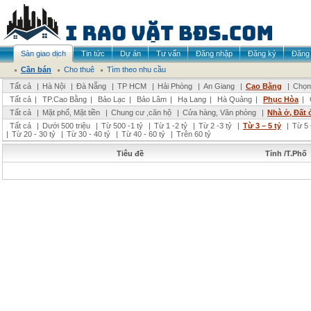
Sàn giao dịch
Tin tức
Dự án
Tư vấn
Đăng nhập
Đăng ký
Đăng 
Cần bán
Cho thuê
Tìm theo nhu cầu
Tất cả
|
Hà Nội
|
Đà Nẵng
|
TP HCM
|
Hải Phòng
|
An Giang
|
Cao Bằng
|
Chọn 
Tất cả
|
TP.Cao Bằng
|
Bảo Lạc
|
Bảo Lâm
|
Hạ Lang
|
Hà Quảng
|
Phục Hòa
|
Tất cả
|
Mặt phố, Mặt tiền
|
Chung cư ,căn hộ
|
Cửa hàng, Văn phòng
|
Nhà ở, Đất 
Tất cả
|
Dưới 500 triệu
|
Từ 500 -1 tỷ
|
Từ 1 -2 tỷ
|
Từ 2 -3 tỷ
|
Từ 3 – 5 tỷ
|
Từ 5 
|
Từ 20 - 30 tỷ
|
Từ 30 - 40 tỷ
|
Từ 40 - 60 tỷ
|
Trên 60 tỷ
Tiêu đề
Tỉnh /T.Phố