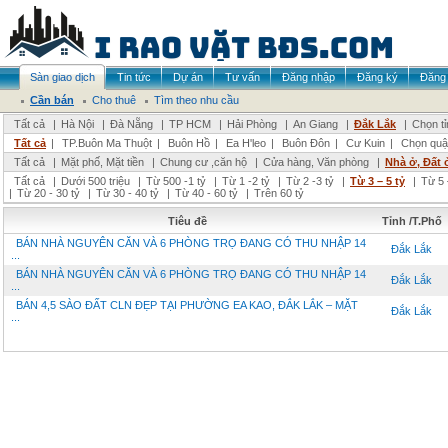
Sàn giao dịch
Tin tức
Dự án
Tư vấn
Đăng nhập
Đăng ký
Đăng 
Cần bán
Cho thuê
Tìm theo nhu cầu
Tất cả
|
Hà Nội
|
Đà Nẵng
|
TP HCM
|
Hải Phòng
|
An Giang
|
Đắk Lắk
|
Chọn t
Tất cả
|
TP.Buôn Ma Thuột
|
Buôn Hồ
|
Ea H'leo
|
Buôn Đôn
|
Cư Kuin
|
Chọn quậ
Tất cả
|
Mặt phố, Mặt tiền
|
Chung cư ,căn hộ
|
Cửa hàng, Văn phòng
|
Nhà ở, Đất 
Tất cả
|
Dưới 500 triệu
|
Từ 500 -1 tỷ
|
Từ 1 -2 tỷ
|
Từ 2 -3 tỷ
|
Từ 3 – 5 tỷ
|
Từ 5 
|
Từ 20 - 30 tỷ
|
Từ 30 - 40 tỷ
|
Từ 40 - 60 tỷ
|
Trên 60 tỷ
Tiêu đề
Tỉnh /T.Phố
BÁN NHÀ NGUYÊN CĂN VÀ 6 PHÒNG TRỌ ĐANG CÓ THU NHẬP 14
Đắk Lắk
...
BÁN NHÀ NGUYÊN CĂN VÀ 6 PHÒNG TRỌ ĐANG CÓ THU NHẬP 14
Đắk Lắk
...
BÁN 4,5 SÀO ĐẤT CLN ĐẸP TẠI PHƯỜNG EA KAO, ĐẮK LẮK – MẶT
Đắk Lắk
...