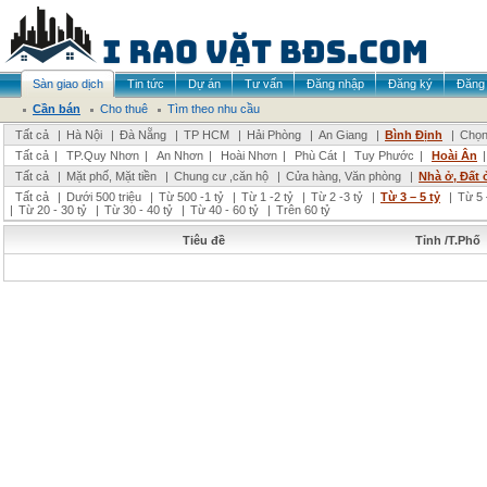
Sàn giao dịch
Tin tức
Dự án
Tư vấn
Đăng nhập
Đăng ký
Đăng 
Cần bán
Cho thuê
Tìm theo nhu cầu
Tất cả
|
Hà Nội
|
Đà Nẵng
|
TP HCM
|
Hải Phòng
|
An Giang
|
Bình Định
|
Chọn
Tất cả
|
TP.Quy Nhơn
|
An Nhơn
|
Hoài Nhơn
|
Phù Cát
|
Tuy Phước
|
Hoài Ân
Tất cả
|
Mặt phố, Mặt tiền
|
Chung cư ,căn hộ
|
Cửa hàng, Văn phòng
|
Nhà ở, Đất 
Tất cả
|
Dưới 500 triệu
|
Từ 500 -1 tỷ
|
Từ 1 -2 tỷ
|
Từ 2 -3 tỷ
|
Từ 3 – 5 tỷ
|
Từ 5 
|
Từ 20 - 30 tỷ
|
Từ 30 - 40 tỷ
|
Từ 40 - 60 tỷ
|
Trên 60 tỷ
Tiêu đề
Tỉnh /T.Phố