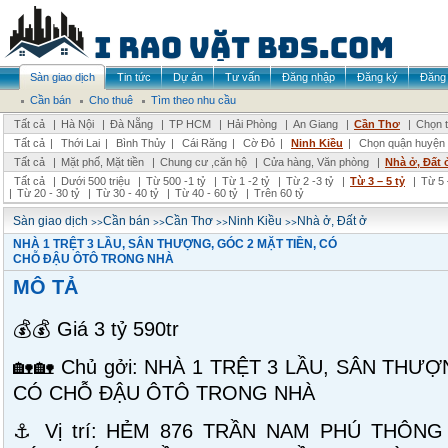
Sàn giao dịch
Tin tức
Dự án
Tư vấn
Đăng nhập
Đăng ký
Đăng 
Cần bán
Cho thuê
Tìm theo nhu cầu
Tất cả
|
Hà Nội
|
Đà Nẵng
|
TP HCM
|
Hải Phòng
|
An Giang
|
Cần Thơ
|
Chọn t
Tất cả
|
Thới Lai
|
Bình Thủy
|
Cái Răng
|
Cờ Đỏ
|
Ninh Kiều
|
Chọn quận huyện
Tất cả
|
Mặt phố, Mặt tiền
|
Chung cư ,căn hộ
|
Cửa hàng, Văn phòng
|
Nhà ở, Đất 
Tất cả
|
Dưới 500 triệu
|
Từ 500 -1 tỷ
|
Từ 1 -2 tỷ
|
Từ 2 -3 tỷ
|
Từ 3 – 5 tỷ
|
Từ 5 
|
Từ 20 - 30 tỷ
|
Từ 30 - 40 tỷ
|
Từ 40 - 60 tỷ
|
Trên 60 tỷ
>>
>>
>>
>>
Sàn giao dịch
Cần bán
Cần Thơ
Ninh Kiều
Nhà ở, Đất ở
NHÀ 1 TRỆT 3 LẦU, SÂN THƯỢNG, GÓC 2 MẶT TIỀN, CÓ
CHỖ ĐẬU ÔTÔ TRONG NHÀ
MÔ TẢ
💰💰 Giá 3 tỷ 590tr
🏡🏡 Chủ gởi: NHÀ 1 TRỆT 3 LẦU, SÂN THƯ
CÓ CHỖ ĐẬU ÔTÔ TRONG NHÀ
⚓ Vị trí: HẺM 876 TRẦN NAM PHÚ THÔN