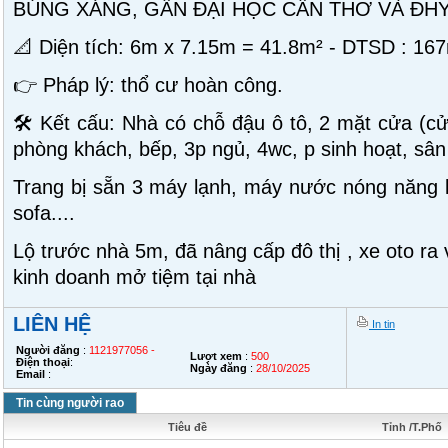
BÚNG XÁNG, GẦN ĐẠI HỌC CẦN THƠ VÀ ĐH
📐 Diện tích: 6m x 7.15m = 41.8m² - DTSD : 16
👉 Pháp lý: thổ cư hoàn công.
🛠️ Kết cấu: Nhà có chỗ đậu ô tô, 2 mặt cửa (c
phòng khách, bếp, 3p ngủ, 4wc, p sinh hoạt, sâ
Trang bị sẵn 3 máy lạnh, máy nước nóng năng l
sofa....
Lộ trước nhà 5m, đã nâng cấp đô thị , xe oto ra 
kinh doanh mở tiệm tại nhà
LIÊN HỆ
In tin
Người đăng
:
1121977056 -
Lượt xem
:
500
Điện thoại
:
Ngày đăng
:
28/10/2025
Email
:
Tin cùng người rao
Tiêu đề
Tỉnh /T.Phố