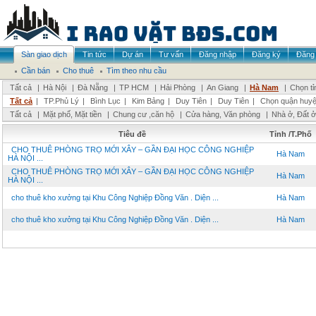
Sàn giao dịch
Tin tức
Dự án
Tư vấn
Đăng nhập
Đăng ký
Đăng 
Cần bán
Cho thuê
Tìm theo nhu cầu
Tất cả
|
Hà Nội
|
Đà Nẵng
|
TP HCM
|
Hải Phòng
|
An Giang
|
Hà Nam
|
Chọn tỉ
Tất cả
|
TP.Phủ Lý
|
Bình Lục
|
Kim Bảng
|
Duy Tiên
|
Duy Tiên
|
Chọn quận huy
Tất cả
|
Mặt phố, Mặt tiền
|
Chung cư ,căn hộ
|
Cửa hàng, Văn phòng
|
Nhà ở, Đất ở
Tiêu đề
Tỉnh /T.Phố
CHO THUÊ PHÒNG TRỌ MỚI XÂY – GẦN ĐẠI HỌC CÔNG NGHIỆP
Hà Nam
HÀ NỘI ...
CHO THUÊ PHÒNG TRỌ MỚI XÂY – GẦN ĐẠI HỌC CÔNG NGHIỆP
Hà Nam
HÀ NỘI ...
cho thuê kho xưởng tại Khu Công Nghiệp Đồng Văn . Diện ...
Hà Nam
cho thuê kho xưởng tại Khu Công Nghiệp Đồng Văn . Diện ...
Hà Nam