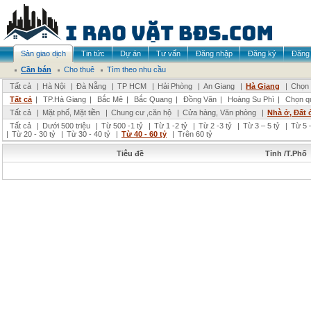
Sàn giao dịch
Tin tức
Dự án
Tư vấn
Đăng nhập
Đăng ký
Đăng 
Cần bán
Cho thuê
Tìm theo nhu cầu
Tất cả
|
Hà Nội
|
Đà Nẵng
|
TP HCM
|
Hải Phòng
|
An Giang
|
Hà Giang
|
Chọn 
Tất cả
|
TP.Hà Giang
|
Bắc Mê
|
Bắc Quang
|
Đồng Văn
|
Hoàng Su Phì
|
Chọn q
Tất cả
|
Mặt phố, Mặt tiền
|
Chung cư ,căn hộ
|
Cửa hàng, Văn phòng
|
Nhà ở, Đất 
Tất cả
|
Dưới 500 triệu
|
Từ 500 -1 tỷ
|
Từ 1 -2 tỷ
|
Từ 2 -3 tỷ
|
Từ 3 – 5 tỷ
|
Từ 5 –
|
Từ 20 - 30 tỷ
|
Từ 30 - 40 tỷ
|
Từ 40 - 60 tỷ
|
Trên 60 tỷ
Tiêu đề
Tỉnh /T.Phố