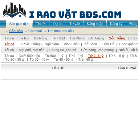
Sàn giao dịch
Tin tức
Dự án
Tư vấn
Đăng nhập
Đăng ký
Đăng 
Cần bán
Cho thuê
Tìm theo nhu cầu
Tất cả
|
Hà Nội
|
Đà Nẵng
|
TP HCM
|
Hải Phòng
|
An Giang
|
Sóc Trăng
|
Chọn
Tất cả
|
TP.Sóc Trăng
|
Ngã Năm
|
Vĩnh Châu
|
Kế Sách
|
Trần Đề
|
Chọn quận 
Tất cả
|
Mặt phố, Mặt tiền
|
Chung cư ,căn hộ
|
Cửa hàng, Văn phòng
|
Nhà ở, Đất ở
Tất cả
|
Dưới 500 triệu
|
Từ 500 -1 tỷ
|
Từ 1 -2 tỷ
|
Từ 2 -3 tỷ
|
Từ 3 – 5 tỷ
|
Từ 5 
|
Từ 20 - 30 tỷ
|
Từ 30 - 40 tỷ
|
Từ 40 - 60 tỷ
|
Trên 60 tỷ
Tiêu đề
Tỉnh /T.Phố