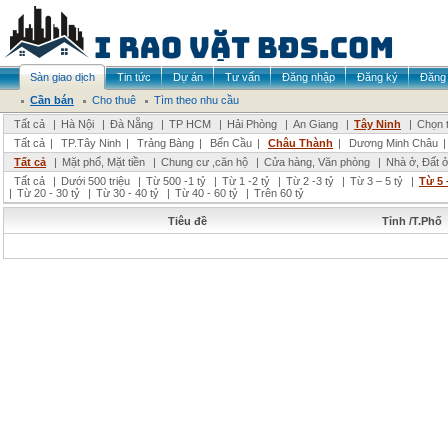
Sàn giao dịch
Tin tức
Dự án
Tư vấn
Đăng nhập
Đăng ký
Đăng 
Cần bán
Cho thuê
Tìm theo nhu cầu
Tất cả
|
Hà Nội
|
Đà Nẵng
|
TP HCM
|
Hải Phòng
|
An Giang
|
Tây Ninh
|
Chọn t
Tất cả
|
TP.Tây Ninh
|
Trảng Bàng
|
Bến Cầu
|
Châu Thành
|
Dương Minh Châu
Tất cả
|
Mặt phố, Mặt tiền
|
Chung cư ,căn hộ
|
Cửa hàng, Văn phòng
|
Nhà ở, Đất 
Tất cả
|
Dưới 500 triệu
|
Từ 500 -1 tỷ
|
Từ 1 -2 tỷ
|
Từ 2 -3 tỷ
|
Từ 3 – 5 tỷ
|
Từ 5 
|
Từ 20 - 30 tỷ
|
Từ 30 - 40 tỷ
|
Từ 40 - 60 tỷ
|
Trên 60 tỷ
Tiêu đề
Tỉnh /T.Phố