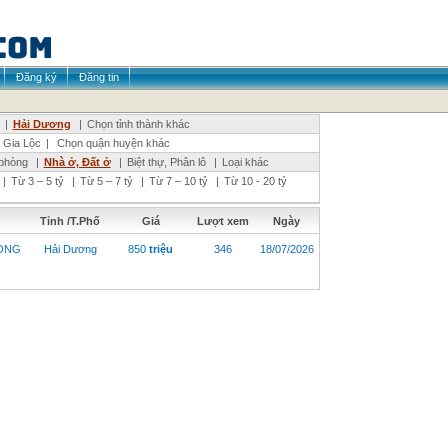
Đăng ký
Đăng tin
|
Hải Dương
|
Chọn tỉnh thành khác
Gia Lộc
|
Chọn quận huyện khác
phòng
|
Nhà ở, Đất ở
|
Biệt thự, Phân lô
|
Loại khác
|
Từ 3 – 5 tỷ
|
Từ 5 – 7 tỷ
|
Từ 7 – 10 tỷ
|
Từ 10 - 20 tỷ
Tỉnh /T.Phố
Giá
Lượt xem
Ngày
HÒNG
Hải Dương
850
triệu
346
18/07/2026