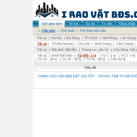
Sàn giao dịch
Tin tức
Dự án
Tư vấn
Đăng nhập
Cần bán
Cho thuê
Tìm theo nhu cầu
Tất cả
|
Hà Nội
|
Đà Nẵng
|
TP HCM
|
Hải Phòng
|
An Giang
Tất cả
|
TP.Hải Dương
|
Chí Linh
|
Bình Giang
|
Cẩm Giàng
|
Tất cả
|
Mặt phố, Mặt tiền
|
Chung cư ,căn hộ
|
Cửa hàng, Văn 
Tất cả
|
Dưới 500 triệu
|
Từ 500 -1 tỷ
|
Từ 1 -2 tỷ
|
Từ 2 -3 tỷ
|
Từ 20 - 30 tỷ
|
Từ 30 - 40 tỷ
|
Từ 40 - 60 tỷ
|
Trên 60 tỷ
Tiêu đề
CHÍNH CHỦ CẦN BÁN ĐẤT GIÁ TỐT – TRUNG TÂM TP HẢI P