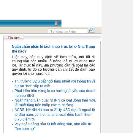
Tin tức
Ngăn chặn phân lô tách thửa trục lợi ở Nha Trang
thế nào?
Hiện nay, các quy định về tách thửa, mở lối đi
chung vẫn còn nhiều lổ hổng, dễ bị lợi dụng trục
lợi. Từ thực tế này, địa phương cần rà soát lại các
quy định, từ đó có hướng dẫn chi tiết để đảm bảo
quyền lợi cho người dân.
Thị trường BĐS bất ngờ tăng nhiệt với thông tin về
dự án “hot” sắp ra mắt
Phát triển bền vững là xu hướng tất yếu của doanh
nghiệp BĐS
Ngân hàng tuần qua: NHNN có loạt động thái mới,
lãi suất tăng trên khắp các thị trường
ACBS: NHNN đã bán ra 21 tỷ USD dự trữ ngoại tệ
từ đầu năm, có thể nâng lãi suất điều hành thêm
0,75 điểm %
Vay ngân hàng đầu tư bất động sản, nhà đầu tư
"ôm bom nợ"