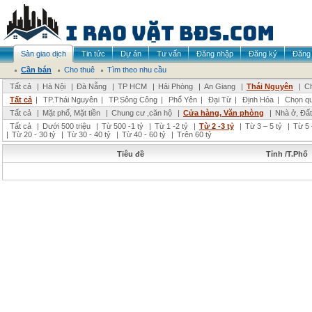
Sàn giao dịch
Tin tức
Dự án
Tư vấn
Đăng nhập
Đăng ký
Đăng 
Cần bán
Cho thuê
Tìm theo nhu cầu
Tất cả
|
Hà Nội
|
Đà Nẵng
|
TP HCM
|
Hải Phòng
|
An Giang
|
Thái Nguyên
|
Ch
Tất cả
|
TP.Thái Nguyên
|
TP.Sông Công
|
Phổ Yên
|
Đại Từ
|
Định Hóa
|
Chọn q
Tất cả
|
Mặt phố, Mặt tiền
|
Chung cư ,căn hộ
|
Cửa hàng, Văn phòng
|
Nhà ở, Đất
Tất cả
|
Dưới 500 triệu
|
Từ 500 -1 tỷ
|
Từ 1 -2 tỷ
|
Từ 2 -3 tỷ
|
Từ 3 – 5 tỷ
|
Từ 5 
|
Từ 20 - 30 tỷ
|
Từ 30 - 40 tỷ
|
Từ 40 - 60 tỷ
|
Trên 60 tỷ
Tiêu đề
Tỉnh /T.Phố