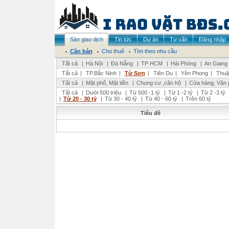
Sàn giao dịch
Tin tức
Dự án
Tư vấn
Đăng nhập
Cần bán
Cho thuê
Tìm theo nhu cầu
Tất cả
|
Hà Nội
|
Đà Nẵng
|
TP HCM
|
Hải Phòng
|
An Giang
Tất cả
|
TP.Bắc Ninh
|
Từ Sơn
|
Tiên Du
|
Yên Phong
|
Thuậ
Tất cả
|
Mặt phố, Mặt tiền
|
Chung cư ,căn hộ
|
Cửa hàng, Văn 
Tất cả
|
Dưới 500 triệu
|
Từ 500 -1 tỷ
|
Từ 1 -2 tỷ
|
Từ 2 -3 tỷ
|
Từ 20 - 30 tỷ
|
Từ 30 - 40 tỷ
|
Từ 40 - 60 tỷ
|
Trên 60 tỷ
Tiêu đề