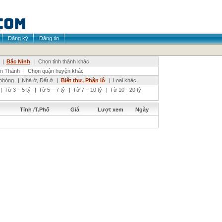
Đăng ký
Đăng tin
|
Bắc Ninh
|
Chọn tỉnh thành khác
n Thành
|
Chọn quận huyện khác
phòng
|
Nhà ở, Đất ở
|
Biệt thự, Phân lô
|
Loại khác
|
Từ 3 – 5 tỷ
|
Từ 5 – 7 tỷ
|
Từ 7 – 10 tỷ
|
Từ 10 - 20 tỷ
Tỉnh /T.Phố
Giá
Lượt xem
Ngày