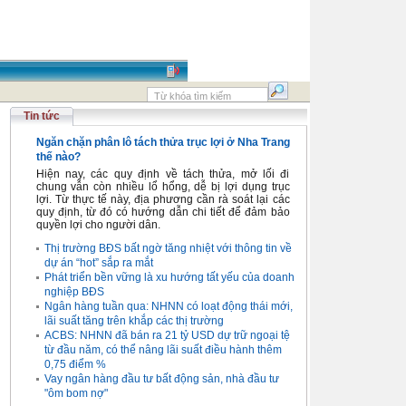
Tin tức
Ngăn chặn phân lô tách thửa trục lợi ở Nha Trang
thế nào?
Hiện nay, các quy định về tách thửa, mở lối đi
chung vẫn còn nhiều lổ hổng, dễ bị lợi dụng trục
lợi. Từ thực tế này, địa phương cần rà soát lại các
quy định, từ đó có hướng dẫn chi tiết để đảm bảo
quyền lợi cho người dân.
Thị trường BĐS bất ngờ tăng nhiệt với thông tin về
dự án “hot” sắp ra mắt
Phát triển bền vững là xu hướng tất yếu của doanh
nghiệp BĐS
Ngân hàng tuần qua: NHNN có loạt động thái mới,
lãi suất tăng trên khắp các thị trường
ACBS: NHNN đã bán ra 21 tỷ USD dự trữ ngoại tệ
từ đầu năm, có thể nâng lãi suất điều hành thêm
0,75 điểm %
Vay ngân hàng đầu tư bất động sản, nhà đầu tư
"ôm bom nợ"