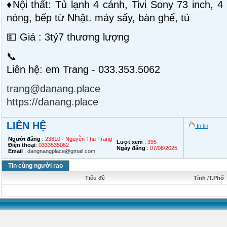
♦️Nội thất: Tủ lạnh 4 cánh, Tivi Sony 73 inch,
nóng, bếp từ Nhật. máy sấy, bàn ghế, tủ
💵 Giá : 3tỷ7 thương lượng
📞
Liên hệ: em Trang - 033.353.5062
trang@danang.place
https://danang.place
LIÊN HỆ
In tin
Người đăng
:
23810 - Nguyễn Thu Trang
Lượt xem
:
395
Điện thoại
:
0333535062
Ngày đăng
:
07/08/2025
Email
:
dangnangplace@gmail.com
Tin cùng người rao
Tiêu đề
Tỉnh /T.Phố