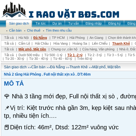
Sàn giao dịch
Tin tức
Dự án
Tư vấn
Đăng nhập
Đăng ký
Đăng 
Cần bán
Cho thuê
Tìm theo nhu cầu
Tất cả
|
Hà Nội
|
Đà Nẵng
|
TP HCM
|
Hải Phòng
|
An Giang
|
Chọn tỉnh thành k
Tất cả
|
Cẩm Lệ
|
Hải Châu
|
Hòa Vang
|
Hoàng Sa
|
Liên Chiểu
|
Thanh Khê
|
Tất cả
|
Mặt phố, Mặt tiền
|
Chung cư ,căn hộ
|
Cửa hàng, Văn phòng
|
Nhà ở, Đất
Tất cả
|
Dưới 500 triệu
|
Từ 500 -1 tỷ
|
Từ 1 -2 tỷ
|
Từ 2 -3 tỷ
|
Từ 3 – 5 tỷ
|
Từ 5 
|
Từ 20 - 30 tỷ
|
Từ 30 - 40 tỷ
|
Từ 40 - 60 tỷ
|
Trên 60 tỷ
>>
>>
>>
>>
Sàn giao dịch
Cần bán
Đà Nẵng
Thanh Khê
Mặt phố, Mặt tiền
Nhà 2 tầng Hải Phòng . Full nội thất xịn xò . DT:46m
MÔ TẢ
🌹 Nhà 3 tầng mới đẹp, Full nội thất xị sò , đườ
📌Vị trí: Kiệt trước nhà gần 3m, kẹp kiệt sau nh
tp, nhiều tiện ích….
📕Diện tích: 46m², Dtsd: 122m² vuông vức