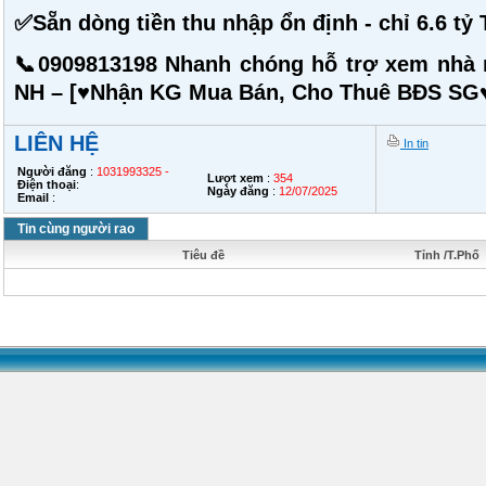
✅Sẵn dòng tiền thu nhập ổn định - chỉ 6.6 tỷ 
📞0909813198 Nhanh chóng hỗ trợ xem nhà n
NH – [♥️Nhận KG Mua Bán, Cho Thuê BĐS SG♥
LIÊN HỆ
In tin
Người đăng
:
1031993325 -
Lượt xem
:
354
Điện thoại
:
Ngày đăng
:
12/07/2025
Email
:
Tin cùng người rao
Tiêu đề
Tỉnh /T.Phố