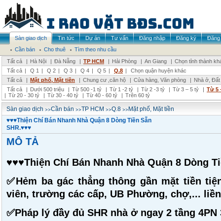
Sàn giao dịch
Tin tức
Dự án
Tư vấn
Đăng nhập
Đăng ký
Đăng 
Cần bán
Cho thuê
Tìm theo nhu cầu
Tất cả
|
Hà Nội
|
Đà Nẵng
|
TP HCM
|
Hải Phòng
|
An Giang
|
Chọn tỉnh thành kh
Tất cả
|
Q 1
|
Q 2
|
Q 3
|
Q 4
|
Q 5
|
Q.8
|
Chọn quận huyện khác
Tất cả
|
Mặt phố, Mặt tiền
|
Chung cư ,căn hộ
|
Cửa hàng, Văn phòng
|
Nhà ở, Đất
Tất cả
|
Dưới 500 triệu
|
Từ 500 -1 tỷ
|
Từ 1 -2 tỷ
|
Từ 2 -3 tỷ
|
Từ 3 – 5 tỷ
|
Từ 5 
|
Từ 20 - 30 tỷ
|
Từ 30 - 40 tỷ
|
Từ 40 - 60 tỷ
|
Trên 60 tỷ
>>
>>
>>
>>
Sàn giao dịch
Cần bán
TP HCM
Q.8
Mặt phố, Mặt tiền
♥️♥️♥️Thiện Chí Bán Nhanh Nhà Quận 8 Dòng Tiền Sẵn
SHR.♥️♥️♥️
MÔ TẢ
♥️♥️♥️Thiện Chí Bán Nhanh Nhà Quận 8 Dòng Tiề
✅Hẻm ba gác thẳng thông gần mặt tiền tiệ
viên, trường các cấp, UB Phường, chợ,... liền 
✅Pháp lý đầy đủ SHR nhà ở ngay 2 tầng 4PN