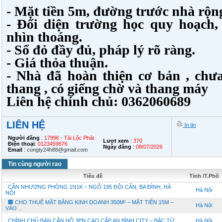
- Mặt tiền 5m, đường trước nhà rộn
- Đối diện trường học quy hoạch,
nhìn thoáng.
- Sổ đỏ đầy đủ, pháp lý rõ ràng.
- Giá thỏa thuận.
- Nhà đã hoàn thiện cơ bản , chư
thang , có giếng chờ và thang máy
Liên hệ chính chủ: 0362060689
LIÊN HỆ
In tin
Người đăng
:
17996 - Tài Lộc Phát
Lượt xem
:
370
Điện thoại
:
0123459876
Ngày đăng
:
08/07/2026
Email
:
congty24h88@gmail.com
Tin cùng người rao
Tiêu đề
Tỉnh /T.Phố
CẦN NHƯỢNG PHÒNG 1N1K – NGÕ 195 ĐỘI CẤN, BA ĐÌNH, HÀ
Hà Nội
NỘI
🏢 CHO THUÊ MẶT BẰNG KINH DOANH 350M² – MẶT TIỀN 15M –
Hà Nội
VÀO ...
CHÍNH CHỦ BÁN CĂN HỘ 3PN CAO CẤP AN BÌNH CITY – BẮC TỪ ...
Hà Nội