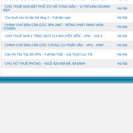
CHO THUÊ NHÀ MẶT PHỐ 372 HỒ TÙNG MẬU – VỊ TRÍ KINH DOANH
Hà Nội
ĐẸP
Cho thuê căn hộ tập thể tầng 3 – Full tiện nghi
Hà Nội
CHÍNH CHỦ BÁN CĂN GÓC 3PN 2WC – ĐỒNG PHÁT PARK VIEW
Hà Nội
TOWER
CHO THUÊ NHÀ 2 TẦNG NGÕ 214 NGUYỄN XIỂN – 2PN – GIÁ 9 ...
Hà Nội
CHÍNH CHỦ BÁN CĂN GÓC CHUNG CƯ PHÁP VÂN – 3PN – 83M²
Hà Nội
Căn Hộ Tân Tây Đô 3PN – Full Nội Thất – Giá Thuê Cực Tốt
Hà Nội
CHO NỮ THUÊ PHÒNG – NGÕ 429 KIM MÃ, BA ĐÌNH
Hà Nội