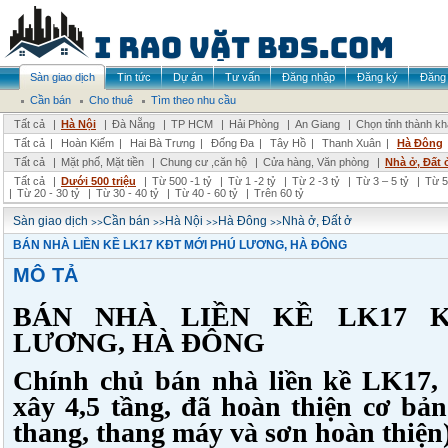
Sàn giao dịch
Tin tức
Dự án
Tư vấn
Đăng nhập
Đăng ký
Đăng 
Cần bán
Cho thuê
Tìm theo nhu cầu
Tất cả
|
Hà Nội
|
Đà Nẵng
|
TP HCM
|
Hải Phòng
|
An Giang
|
Chọn tỉnh thành k
Tất cả
|
Hoàn Kiếm
|
Hai Bà Trưng
|
Đống Đa
|
Tây Hồ
|
Thanh Xuân
|
Hà Đông
Tất cả
|
Mặt phố, Mặt tiền
|
Chung cư ,căn hộ
|
Cửa hàng, Văn phòng
|
Nhà ở, Đất 
Tất cả
|
Dưới 500 triệu
|
Từ 500 -1 tỷ
|
Từ 1 -2 tỷ
|
Từ 2 -3 tỷ
|
Từ 3 – 5 tỷ
|
Từ 5
|
Từ 20 - 30 tỷ
|
Từ 30 - 40 tỷ
|
Từ 40 - 60 tỷ
|
Trên 60 tỷ
>>
>>
>>
>>
Sàn giao dịch
Cần bán
Hà Nội
Hà Đông
Nhà ở, Đất ở
BÁN NHÀ LIỀN KỀ LK17 KĐT MỚI PHÚ LƯƠNG, HÀ ĐÔNG
MÔ TẢ
BÁN NHÀ LIỀN KỀ LK17 
LƯƠNG, HÀ ĐÔNG
Chính chủ bán nhà liền kề LK17, d
xây 4,5 tầng, đã hoàn thiện cơ bản
thang, thang máy và sơn hoàn thiện)