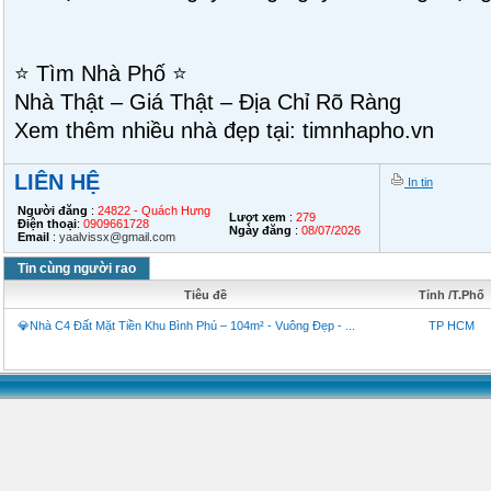
⭐ Tìm Nhà Phố ⭐
Nhà Thật – Giá Thật – Địa Chỉ Rõ Ràng
Xem thêm nhiều nhà đẹp tại: timnhapho.vn
LIÊN HỆ
In tin
Người đăng
:
24822 - Quách Hưng
Lượt xem
:
279
Điện thoại
:
0909661728
Ngày đăng
:
08/07/2026
Email
:
yaalvissx@gmail.com
Tin cùng người rao
Tiêu đề
Tỉnh /T.Phố
💎Nhà C4 Đất Mặt Tiền Khu Bình Phú – 104m² - Vuông Đẹp - ...
TP HCM