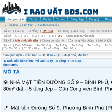
Sàn giao dịch
Tin tức
Dự án
Tư vấn
Đăng nhập
Đăng ký
Đăng 
Cần bán
Cho thuê
Tìm theo nhu cầu
Tất cả
|
Hà Nội
|
Đà Nẵng
|
TP HCM
|
Hải Phòng
|
An Giang
|
Chọn tỉnh thành kh
Tất cả
|
Q 1
|
Q 2
|
Q 3
|
Q 4
|
Q 5
|
Q 6
|
Chọn quận huyện khác
Tất cả
|
Mặt phố, Mặt tiền
|
Chung cư ,căn hộ
|
Cửa hàng, Văn phòng
|
Nhà ở, Đất
Tất cả
|
Dưới 500 triệu
|
Từ 500 -1 tỷ
|
Từ 1 -2 tỷ
|
Từ 2 -3 tỷ
|
Từ 3 – 5 tỷ
|
Từ 5 –
|
Từ 20 - 30 tỷ
|
Từ 30 - 40 tỷ
|
Từ 40 - 60 tỷ
|
Trên 60 tỷ
>>
>>
>>
>>
Sàn giao dịch
Cần bán
TP HCM
Q 6
Mặt phố, Mặt tiền
🔥 Nhà Mặt Tiền Bình Phú Chỉ 13 Tỷ – 5 Tầng - HĐT Cao -
timnhapho
MÔ TẢ
💎 NHÀ MẶT TIỀN ĐƯỜNG SỐ 9 – BÌNH PHÚ,
80m² đất – 5 tầng đẹp – Gần Công viên Bình Phú
📍 Mặt tiền Đường Số 9, Phường Bình Phú (P