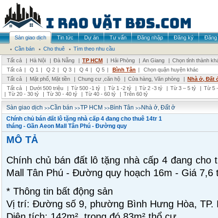
Sàn giao dịch
Tin tức
Dự án
Tư vấn
Đăng nhập
Đăng ký
Đăng 
Cần bán
Cho thuê
Tìm theo nhu cầu
Tất cả
|
Hà Nội
|
Đà Nẵng
|
TP HCM
|
Hải Phòng
|
An Giang
|
Chọn tỉnh thành kh
Tất cả
|
Q 1
|
Q 2
|
Q 3
|
Q 4
|
Q 5
|
Bình Tân
|
Chọn quận huyện khác
Tất cả
|
Mặt phố, Mặt tiền
|
Chung cư ,căn hộ
|
Cửa hàng, Văn phòng
|
Nhà ở, Đất 
Tất cả
|
Dưới 500 triệu
|
Từ 500 -1 tỷ
|
Từ 1 -2 tỷ
|
Từ 2 -3 tỷ
|
Từ 3 – 5 tỷ
|
Từ 5 –
|
Từ 20 - 30 tỷ
|
Từ 30 - 40 tỷ
|
Từ 40 - 60 tỷ
|
Trên 60 tỷ
>>
>>
>>
>>
Sàn giao dịch
Cần bán
TP HCM
Bình Tân
Nhà ở, Đất ở
Chính chủ bán đất lô tặng nhà cấp 4 đang cho thuê 14tr 1
tháng - Gần Aeon Mall Tân Phú - Đường quy
MÔ TẢ
Chính chủ bán đất lô tặng nhà cấp 4 đang cho t
Mall Tân Phú - Đường quy hoạch 16m - Giá 7,6 
* Thông tin bất động sản
Vị trí: Đường số 9, phường Bình Hưng Hòa, TP.
Diện tích: 142m², trong đó 83m² thổ cư.