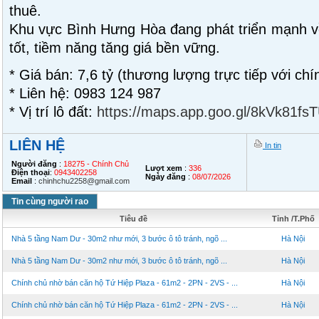
thuê.
Khu vực Bình Hưng Hòa đang phát triển mạnh v
tốt, tiềm năng tăng giá bền vững.
* Giá bán: 7,6 tỷ (thương lượng trực tiếp với chí
* Liên hệ: 0983 124 987
* Vị trí lô đất:
https://maps.app.goo.gl/8kVk81fs
LIÊN HỆ
In tin
Người đăng
:
18275 - Chính Chủ
Lượt xem
:
336
Điện thoại
:
0943402258
Ngày đăng
:
08/07/2026
Email
:
chinhchu2258@gmail.com
Tin cùng người rao
Tiêu đề
Tỉnh /T.Phố
Nhà 5 tầng Nam Dư - 30m2 như mới, 3 bước ô tô tránh, ngõ ...
Hà Nội
Nhà 5 tầng Nam Dư - 30m2 như mới, 3 bước ô tô tránh, ngõ ...
Hà Nội
Chính chủ nhờ bán căn hộ Tứ Hiệp Plaza - 61m2 - 2PN - 2VS - ...
Hà Nội
Chính chủ nhờ bán căn hộ Tứ Hiệp Plaza - 61m2 - 2PN - 2VS - ...
Hà Nội