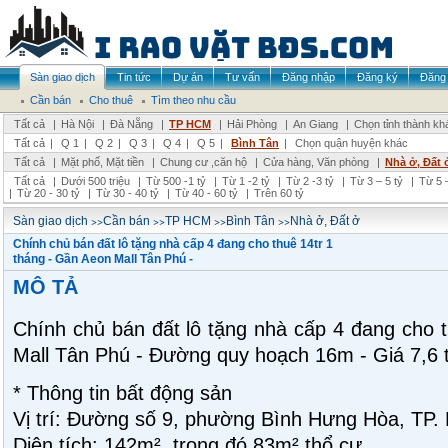
Sàn giao dịch
Tin tức
Dự án
Tư vấn
Đăng nhập
Đăng ký
Đăng 
Cần bán
Cho thuê
Tìm theo nhu cầu
Tất cả
|
Hà Nội
|
Đà Nẵng
|
TP HCM
|
Hải Phòng
|
An Giang
|
Chọn tỉnh thành kh
Tất cả
|
Q 1
|
Q 2
|
Q 3
|
Q 4
|
Q 5
|
Bình Tân
|
Chọn quận huyện khác
Tất cả
|
Mặt phố, Mặt tiền
|
Chung cư ,căn hộ
|
Cửa hàng, Văn phòng
|
Nhà ở, Đất 
Tất cả
|
Dưới 500 triệu
|
Từ 500 -1 tỷ
|
Từ 1 -2 tỷ
|
Từ 2 -3 tỷ
|
Từ 3 – 5 tỷ
|
Từ 5 –
|
Từ 20 - 30 tỷ
|
Từ 30 - 40 tỷ
|
Từ 40 - 60 tỷ
|
Trên 60 tỷ
>>
>>
>>
>>
Sàn giao dịch
Cần bán
TP HCM
Bình Tân
Nhà ở, Đất ở
Chính chủ bán đất lô tặng nhà cấp 4 đang cho thuê 14tr 1
tháng - Gần Aeon Mall Tân Phú -
MÔ TẢ
Chính chủ bán đất lô tặng nhà cấp 4 đang cho t
Mall Tân Phú - Đường quy hoạch 16m - Giá 7,6 
* Thông tin bất động sản
Vị trí: Đường số 9, phường Bình Hưng Hòa, TP.
Diện tích: 142m², trong đó 83m² thổ cư.