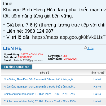
thuê.
Khu vực Bình Hưng Hòa đang phát triển mạnh v
tốt, tiềm năng tăng giá bền vững.
* Giá bán: 7,6 tỷ (thương lượng trực tiếp với chí
* Liên hệ: 0983 124 987
* Vị trí lô đất:
https://maps.app.goo.gl/8kVk81fs
LIÊN HỆ
In tin
Người đăng
:
18275 - Chính Chủ
Lượt xem
:
283
Điện thoại
:
0943402258
Ngày đăng
:
08/07/2026
Email
:
chinhchu2258@gmail.com
Tin cùng người rao
Tiêu đề
Tỉnh /T.Phố
Nhà 5 tầng Nam Dư - 30m2 như mới, 3 bước ô tô tránh, ngõ ...
Hà Nội
Nhà 5 tầng Nam Dư - 30m2 như mới, 3 bước ô tô tránh, ngõ ...
Hà Nội
Chính chủ nhờ bán căn hộ Tứ Hiệp Plaza - 61m2 - 2PN - 2VS - ...
Hà Nội
Chính chủ nhờ bán căn hộ Tứ Hiệp Plaza - 61m2 - 2PN - 2VS - ...
Hà Nội