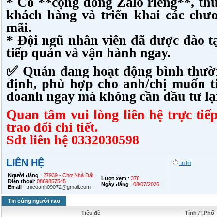
* Có **cộng đồng Zalo riêng**, th
khách hàng và triển khai các chư
mãi.
* Đội ngũ nhân viên đã được đào tạ
tiếp quản và vận hành ngay.
✅ Quán đang hoạt động bình thườ
định, phù hợp cho anh/chị muốn t
doanh ngay mà không cần đầu tư lại
Quan tâm vui lòng liên hệ trực ti
trao đổi chi tiết.
Sdt liên hệ 0332030598
LIÊN HỆ
In tin
Người đăng
:
27939 - Chợ Nhà Đất
Lượt xem
:
376
Điện thoại
:
0869857545
Ngày đăng
:
08/07/2026
Email
:
trucoanh09072@gmail.com
Tin cùng người rao
Tiêu đề
Tỉnh /T.Phố