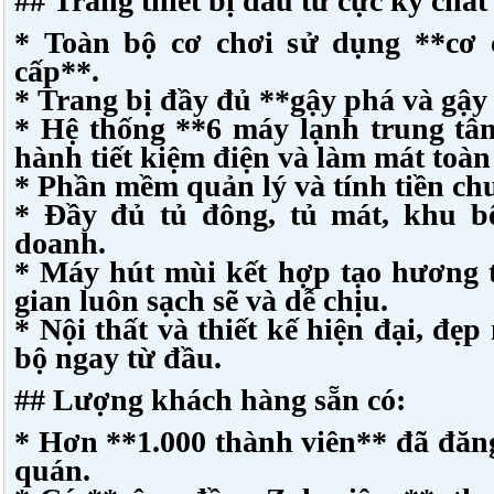
## Trang thiết bị đầu tư cực kỳ chất
* Toàn bộ cơ chơi sử dụng **cơ
cấp**.
* Trang bị đầy đủ **gậy phá và gậy
* Hệ thống **6 máy lạnh trung tâm
hành tiết kiệm điện và làm mát toàn
* Phần mềm quản lý và tính tiền ch
* Đầy đủ tủ đông, tủ mát, khu b
doanh.
* Máy hút mùi kết hợp tạo hương
gian luôn sạch sẽ và dễ chịu.
* Nội thất và thiết kế hiện đại, đẹ
bộ ngay từ đầu.
## Lượng khách hàng sẵn có:
* Hơn **1.000 thành viên** đã đăng
quán.