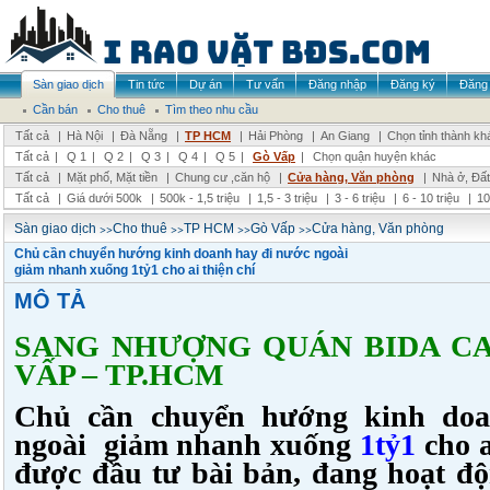
Sàn giao dịch
Tin tức
Dự án
Tư vấn
Đăng nhập
Đăng ký
Đăng 
Cần bán
Cho thuê
Tìm theo nhu cầu
Tất cả
|
Hà Nội
|
Đà Nẵng
|
TP HCM
|
Hải Phòng
|
An Giang
|
Chọn tỉnh thành kh
Tất cả
|
Q 1
|
Q 2
|
Q 3
|
Q 4
|
Q 5
|
Gò Vấp
|
Chọn quận huyện khác
Tất cả
|
Mặt phố, Mặt tiền
|
Chung cư ,căn hộ
|
Cửa hàng, Văn phòng
|
Nhà ở, Đất
Tất cả
|
Giá dưới 500k
|
500k - 1,5 triệu
|
1,5 - 3 triệu
|
3 - 6 triệu
|
6 - 10 triệu
|
10
>>
>>
>>
>>
Sàn giao dịch
Cho thuê
TP HCM
Gò Vấp
Cửa hàng, Văn phòng
Chủ cần chuyển hướng kinh doanh hay đi nước ngoài
giảm nhanh xuống 1tỷ1 cho ai thiện chí
MÔ TẢ
SANG NHƯỢNG QUÁN BIDA CA
VẤP – TP.HCM
Chủ cần chuyển hướng kinh doa
ngoài giảm nhanh xuống
1tỷ1
cho a
được đầu tư bài bản, đang hoạt độ