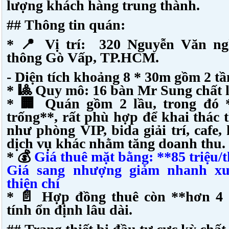
lượng khách hàng trung thành.
## Thông tin quán:
* 📍 Vị trí: 320 Nguyễn Văn n
thông Gò Vấp, TP.HCM.
- Diện tích khoảng 8 * 30m gồm 2 t
* 🎱 Quy mô: 16 bàn Mr Sung chất 
* 🏢 Quán gồm 2 lầu, trong đó *
trống**, rất phù hợp để khai thác
như phòng VIP, bida giải trí, cafe
dịch vụ khác nhằm tăng doanh thu.
* 💰
Giá thuê mặt bằng: **85 triệu/
Giá sang nhượng giảm nhanh xu
thiện chí
* 📄 Hợp đồng thuê còn **hơn 4
tính ổn định lâu dài.